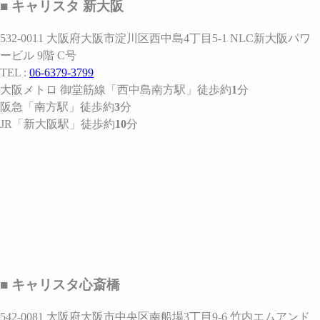
■ キャリスタ 新大阪
532-0011 大阪府大阪市淀川区西中島4丁目5-1 NLC新大阪パワ
ービル 9階 C号
TEL :
06-6379-3799
大阪メトロ 御堂筋線
「西中島南方駅」
徒歩約
1
分
阪急
「南方駅」
徒歩約
3
分
JR
「新大阪駅」
徒歩約
10
分
■ キャリスタ心斎橋
542-0081 大阪府大阪市中央区南船場3丁目9-6 竹内エムアンド