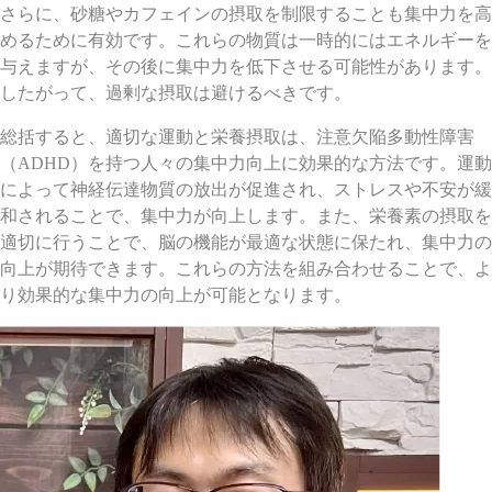
さらに、砂糖やカフェインの摂取を制限することも集中力を高
めるために有効です。これらの物質は一時的にはエネルギーを
与えますが、その後に集中力を低下させる可能性があります。
したがって、過剰な摂取は避けるべきです。
総括すると、適切な運動と栄養摂取は、注意欠陥多動性障害
（ADHD）を持つ人々の集中力向上に効果的な方法です。運動
によって神経伝達物質の放出が促進され、ストレスや不安が緩
和されることで、集中力が向上します。また、栄養素の摂取を
適切に行うことで、脳の機能が最適な状態に保たれ、集中力の
向上が期待できます。これらの方法を組み合わせることで、よ
り効果的な集中力の向上が可能となります。