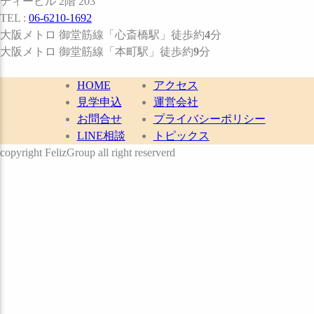
ティービル 2階 203
TEL :
06-6210-1692
大阪メトロ 御堂筋線
「心斎橋駅」
徒歩約
4
分
大阪メトロ 御堂筋線
「本町駅」
徒歩約
9
分
HOME
アクセス
見学申込
運営会社
お問合せ
プライバシーポリシー
LINE相談
トピックス
copyright FelizGroup all right reserverd