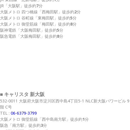
JR
「大阪駅」
徒歩約
7
分
大阪メトロ 四つ橋線
「西梅田駅」
徒歩約
2
分
大阪メトロ 谷町線
「東梅田駅」
徒歩約
5
分
大阪メトロ 御堂筋線
「梅田駅」
徒歩約
8
分
阪神電鉄
「大阪梅田駅」
徒歩約
5
分
阪急電鉄
「大阪梅田駅」
徒歩約
8
分
■ キャリスタ 新大阪
532-0011 大阪府大阪市淀川区西中島4丁目5-1 NLC新大阪パワービル 9
階 C号
TEL :
06-6379-3799
大阪メトロ 御堂筋線
「西中島南方駅」
徒歩約
1
分
阪急
「南方駅」
徒歩約
3
分