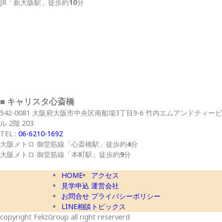
JR
「新大阪駅」
徒歩約
10
分
■ キャリスタ心斎橋
542-0081 大阪府大阪市中央区南船場3丁目9-6 竹内エムアンドティービ
ル 2階 203
TEL :
06-6210-1692
大阪メトロ 御堂筋線
「心斎橋駅」
徒歩約
4
分
大阪メトロ 御堂筋線
「本町駅」
徒歩約
9
分
HOME
アクセス
見学申込
運営会社
お問合せ
プライバシーポリシー
LINE相談
トピックス
copyright FelizGroup all right reserverd