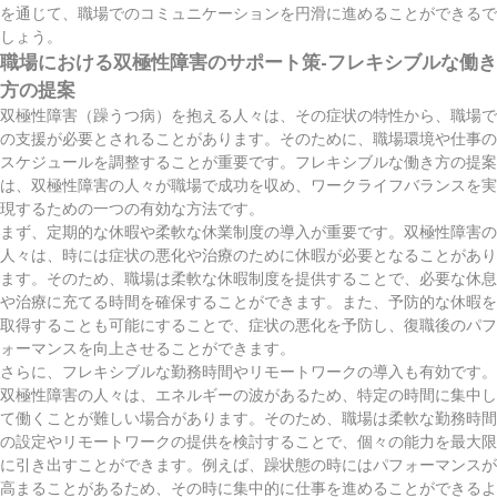
を通じて、職場でのコミュニケーションを円滑に進めることができるで
しょう。
職場における双極性障害のサポート策-フレキシブルな働き
方の提案
双極性障害（躁うつ病）を抱える人々は、その症状の特性から、職場で
の支援が必要とされることがあります。そのために、職場環境や仕事の
スケジュールを調整することが重要です。フレキシブルな働き方の提案
は、双極性障害の人々が職場で成功を収め、ワークライフバランスを実
現するための一つの有効な方法です。
まず、定期的な休暇や柔軟な休業制度の導入が重要です。双極性障害の
人々は、時には症状の悪化や治療のために休暇が必要となることがあり
ます。そのため、職場は柔軟な休暇制度を提供することで、必要な休息
や治療に充てる時間を確保することができます。また、予防的な休暇を
取得することも可能にすることで、症状の悪化を予防し、復職後のパフ
ォーマンスを向上させることができます。
さらに、フレキシブルな勤務時間やリモートワークの導入も有効です。
双極性障害の人々は、エネルギーの波があるため、特定の時間に集中し
て働くことが難しい場合があります。そのため、職場は柔軟な勤務時間
の設定やリモートワークの提供を検討することで、個々の能力を最大限
に引き出すことができます。例えば、躁状態の時にはパフォーマンスが
高まることがあるため、その時に集中的に仕事を進めることができるよ