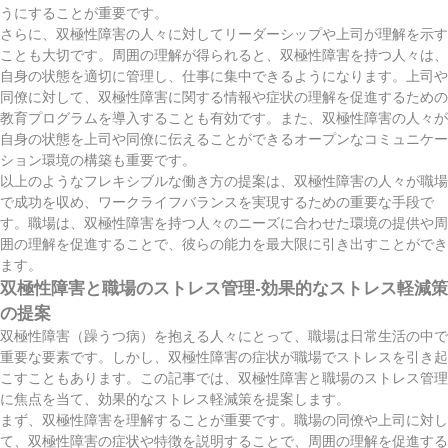
うにすることが重要です。
さらに、双極性障害の人々に対してリーダーシップや上司が理解を示す
ことも大切です。周囲の理解が得られると、双極性障害を持つ人々は、
自身の状態を適切に管理し、仕事に集中できるようになります。上司や
同僚に対して、双極性障害に関する情報や症状の理解を促進するための
教育プログラムを導入することも有効です。また、双極性障害の人々が
自身の状態を上司や同僚に伝えることができるオープンなコミュニケー
ション環境の構築も重要です。
以上のようなフレキシブルな働き方の提案は、双極性障害の人々が職場
で成功を収め、ワークライフバランスを実現するための重要な手段で
す。職場は、双極性障害を持つ人々のニーズに合わせた環境の提供や周
囲の理解を促進することで、彼らの能力を最大限に引き出すことができ
ます。
双極性障害と職場のストレス管理-効果的なストレス軽減策
の提案
双極性障害（躁うつ病）を抱える人々にとって、職場は日常生活の中で
重要な要素です。しかし、双極性障害の症状が職場でストレスを引き起
こすこともあります。この記事では、双極性障害と職場のストレス管理
に焦点を当て、効果的なストレス軽減策を提案します。
まず、双極性障害を理解することが重要です。職場の同僚や上司に対し
て、双極性障害の症状や特徴を説明することで、周囲の理解を促進する