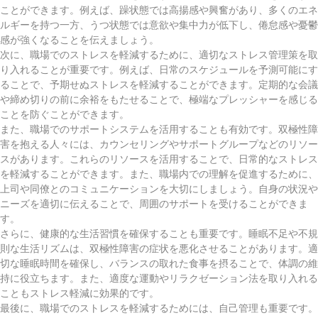
ことができます。例えば、躁状態では高揚感や興奮があり、多くのエネ
ルギーを持つ一方、うつ状態では意欲や集中力が低下し、倦怠感や憂鬱
感が強くなることを伝えましょう。
次に、職場でのストレスを軽減するために、適切なストレス管理策を取
り入れることが重要です。例えば、日常のスケジュールを予測可能にす
ることで、予期せぬストレスを軽減することができます。定期的な会議
や締め切りの前に余裕をもたせることで、極端なプレッシャーを感じる
ことを防ぐことができます。
また、職場でのサポートシステムを活用することも有効です。双極性障
害を抱える人々には、カウンセリングやサポートグループなどのリソー
スがあります。これらのリソースを活用することで、日常的なストレス
を軽減することができます。また、職場内での理解を促進するために、
上司や同僚とのコミュニケーションを大切にしましょう。自身の状況や
ニーズを適切に伝えることで、周囲のサポートを受けることができま
す。
さらに、健康的な生活習慣を確保することも重要です。睡眠不足や不規
則な生活リズムは、双極性障害の症状を悪化させることがあります。適
切な睡眠時間を確保し、バランスの取れた食事を摂ることで、体調の維
持に役立ちます。また、適度な運動やリラクゼーション法を取り入れる
こともストレス軽減に効果的です。
最後に、職場でのストレスを軽減するためには、自己管理も重要です。