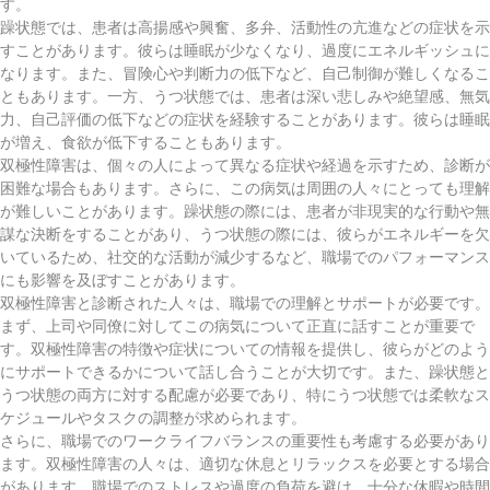
す。
躁状態では、患者は高揚感や興奮、多弁、活動性の亢進などの症状を示
すことがあります。彼らは睡眠が少なくなり、過度にエネルギッシュに
なります。また、冒険心や判断力の低下など、自己制御が難しくなるこ
ともあります。一方、うつ状態では、患者は深い悲しみや絶望感、無気
力、自己評価の低下などの症状を経験することがあります。彼らは睡眠
が増え、食欲が低下することもあります。
双極性障害は、個々の人によって異なる症状や経過を示すため、診断が
困難な場合もあります。さらに、この病気は周囲の人々にとっても理解
が難しいことがあります。躁状態の際には、患者が非現実的な行動や無
謀な決断をすることがあり、うつ状態の際には、彼らがエネルギーを欠
いているため、社交的な活動が減少するなど、職場でのパフォーマンス
にも影響を及ぼすことがあります。
双極性障害と診断された人々は、職場での理解とサポートが必要です。
まず、上司や同僚に対してこの病気について正直に話すことが重要で
す。双極性障害の特徴や症状についての情報を提供し、彼らがどのよう
にサポートできるかについて話し合うことが大切です。また、躁状態と
うつ状態の両方に対する配慮が必要であり、特にうつ状態では柔軟なス
ケジュールやタスクの調整が求められます。
さらに、職場でのワークライフバランスの重要性も考慮する必要があり
ます。双極性障害の人々は、適切な休息とリラックスを必要とする場合
があります。職場でのストレスや過度の負荷を避け、十分な休暇や時間