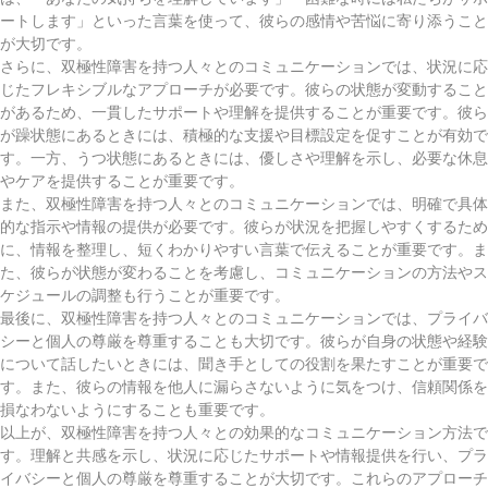
ートします」といった言葉を使って、彼らの感情や苦悩に寄り添うこと
が大切です。
さらに、双極性障害を持つ人々とのコミュニケーションでは、状況に応
じたフレキシブルなアプローチが必要です。彼らの状態が変動すること
があるため、一貫したサポートや理解を提供することが重要です。彼ら
が躁状態にあるときには、積極的な支援や目標設定を促すことが有効で
す。一方、うつ状態にあるときには、優しさや理解を示し、必要な休息
やケアを提供することが重要です。
また、双極性障害を持つ人々とのコミュニケーションでは、明確で具体
的な指示や情報の提供が必要です。彼らが状況を把握しやすくするため
に、情報を整理し、短くわかりやすい言葉で伝えることが重要です。ま
た、彼らが状態が変わることを考慮し、コミュニケーションの方法やス
ケジュールの調整も行うことが重要です。
最後に、双極性障害を持つ人々とのコミュニケーションでは、プライバ
シーと個人の尊厳を尊重することも大切です。彼らが自身の状態や経験
について話したいときには、聞き手としての役割を果たすことが重要で
す。また、彼らの情報を他人に漏らさないように気をつけ、信頼関係を
損なわないようにすることも重要です。
以上が、双極性障害を持つ人々との効果的なコミュニケーション方法で
す。理解と共感を示し、状況に応じたサポートや情報提供を行い、プラ
イバシーと個人の尊厳を尊重することが大切です。これらのアプローチ