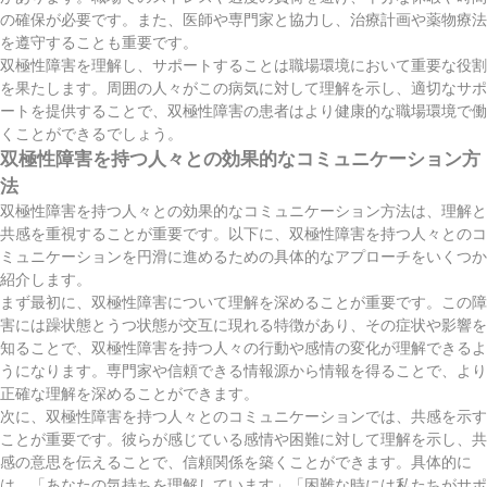
の確保が必要です。また、医師や専門家と協力し、治療計画や薬物療法
を遵守することも重要です。
双極性障害を理解し、サポートすることは職場環境において重要な役割
を果たします。周囲の人々がこの病気に対して理解を示し、適切なサポ
ートを提供することで、双極性障害の患者はより健康的な職場環境で働
くことができるでしょう。
双極性障害を持つ人々との効果的なコミュニケーション方
法
双極性障害を持つ人々との効果的なコミュニケーション方法は、理解と
共感を重視することが重要です。以下に、双極性障害を持つ人々とのコ
ミュニケーションを円滑に進めるための具体的なアプローチをいくつか
紹介します。
まず最初に、双極性障害について理解を深めることが重要です。この障
害には躁状態とうつ状態が交互に現れる特徴があり、その症状や影響を
知ることで、双極性障害を持つ人々の行動や感情の変化が理解できるよ
うになります。専門家や信頼できる情報源から情報を得ることで、より
正確な理解を深めることができます。
次に、双極性障害を持つ人々とのコミュニケーションでは、共感を示す
ことが重要です。彼らが感じている感情や困難に対して理解を示し、共
感の意思を伝えることで、信頼関係を築くことができます。具体的に
は、「あなたの気持ちを理解しています」「困難な時には私たちがサポ