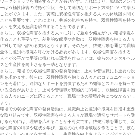
ワークショップを開催することが有効です。これにより、職場のメンバ
ーは双極性障害の特徴や症状、そして適切なサポート方法について学ぶ
ことができます。また、実際に双極性障害を抱える人々の体験談を聞く
ことも重要です。これにより、共感の気持ちを持ち、双極性障害を持つ
人々を支える意識を醸成することができます。
さらに、双極性障害を抱える人々に対して差別や偏見がない職場環境を
作ることも重要です。差別的な態度や言動は、双極性障害を抱える人々
に対して追い詰める要因となります。そのため、啓発活動を通じて職場
全体に差別の撤廃を呼びかける必要があります。双極性障害を抱える
人々が公平かつ平等に扱われる環境を作ることは、彼らのメンタルヘル
スと生産性を向上させる一助となります。
さらに、職場での双極性障害の啓発活動は、上司や管理職にも重要な役
割を求めます。彼らは、双極性障害を抱える人々とのコミュニケーショ
ンを円滑にし、適切なサポートを提供するための知識とスキルを持って
いる必要があります。上司や管理職が積極的に関与し、双極性障害を抱
える人々のニーズに応えることで、職場全体の環境改善につながるでし
ょう。
職場での双極性障害の啓発活動は、意識向上と差別の撤廃を目指す重要
な取り組みです。双極性障害を抱える人々が職場で適切なサポートを受
けるためには、理解を広めることが不可欠です。啓発活動を通じて、双
極性障害の特徴や症状を学び、差別のない職場環境を作ることで、彼ら
のメンタルヘルスをサポートし、生産性を向上させることができるでし