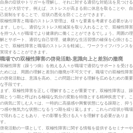
自身の症状やトリガーを理解し、それに対する適切な対処法を見つける
ことが大切です。例えば、ストレスが高まる前に休息を取ることや、自
己規制をすることで、症状の悪化を防ぐことができます。
双極性障害と職場のストレス管理は、様々な要素を考慮する必要があり
ます。しかし、適切なストレス軽減策を取り入れることで、双極性障害
を持つ人々が職場でより健康的に働くことができるでしょう。周囲の理
解とサポート、適切な自己管理、健康的な生活習慣の確保を心掛けるこ
とで、双極性障害と職場のストレスを軽減し、ワークライフバランスを
実現することができます。
職場での双極性障害の啓発活動-意識向上と差別の撤廃
双極性障害（躁うつ病）を抱える人々が職場で適切なサポートを受ける
ためには、周囲の理解と差別の撤廃が不可欠です。職場での双極性障害
の啓発活動は、意識を高め、この問題に対する理解を広めるための重要
な手段です。
まず、双極性障害を正しく理解することが重要です。双極性障害は、躁
期とうつ期と呼ばれる極端な気分の変動を特徴とする精神疾患です。こ
の病気に苦しむ人々は、一時的に高揚感や興奮状態になる躁期と、抑う
つ感や無気力な状態になるうつ期を繰り返します。これらの症状が職場
で現れることもあり、その影響を受ける人々を理解する必要がありま
す。
啓発活動の一環として、双極性障害に関する情報を提供するセミナーや