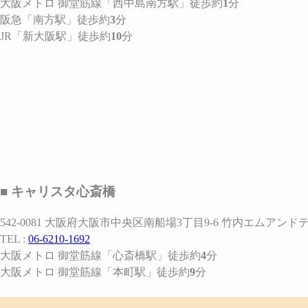
大阪メトロ 御堂筋線
「西中島南方駅」
徒歩約
1
分
阪急
「南方駅」
徒歩約
3
分
JR
「新大阪駅」
徒歩約
10
分
■ キャリスタ心斎橋
542-0081 大阪府大阪市中央区南船場3丁目9-6 竹内エムアンドテ
TEL :
06-6210-1692
大阪メトロ 御堂筋線
「心斎橋駅」
徒歩約
4
分
大阪メトロ 御堂筋線
「本町駅」
徒歩約
9
分