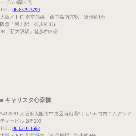
ービル 9階 C号
TEL :
06-6379-3799
大阪メトロ 御堂筋線
「西中島南方駅」
徒歩約
1
分
阪急
「南方駅」
徒歩約
3
分
JR
「新大阪駅」
徒歩約
10
分
■ キャリスタ心斎橋
542-0081 大阪府大阪市中央区南船場3丁目9-6 竹内エムアンド
ティービル 2階 203
TEL :
06-6210-1692
大阪メトロ 御堂筋線
「心斎橋駅」
徒歩約
4
分