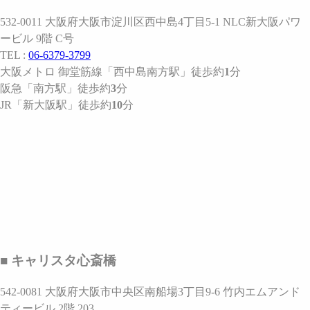
532-0011 大阪府大阪市淀川区西中島4丁目5-1 NLC新大阪パワ
ービル 9階 C号
TEL :
06-6379-3799
大阪メトロ 御堂筋線
「西中島南方駅」
徒歩約
1
分
阪急
「南方駅」
徒歩約
3
分
JR
「新大阪駅」
徒歩約
10
分
■ キャリスタ心斎橋
542-0081 大阪府大阪市中央区南船場3丁目9-6 竹内エムアンド
ティービル 2階 203