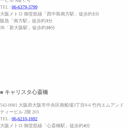
ービル 9階 C号
TEL :
06-6379-3799
大阪メトロ 御堂筋線
「西中島南方駅」
徒歩約
1
分
阪急
「南方駅」
徒歩約
3
分
JR
「新大阪駅」
徒歩約
10
分
■ キャリスタ心斎橋
542-0081 大阪府大阪市中央区南船場3丁目9-6 竹内エムアンド
ティービル 2階 203
TEL :
06-6210-1692
大阪メトロ 御堂筋線
「心斎橋駅」
徒歩約
4
分