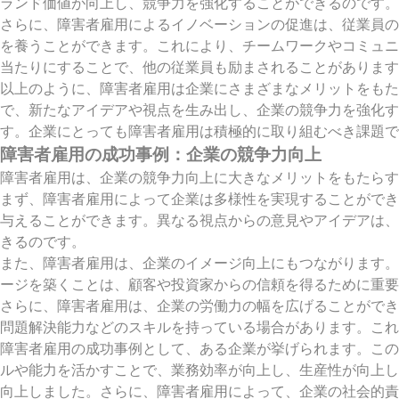
ランド価値が向上し、競争力を強化することができるのです。
さらに、障害者雇用によるイノベーションの促進は、従業員の
を養うことができます。これにより、チームワークやコミュニ
当たりにすることで、他の従業員も励まされることがあります
以上のように、障害者雇用は企業にさまざまなメリットをもた
で、新たなアイデアや視点を生み出し、企業の競争力を強化す
す。企業にとっても障害者雇用は積極的に取り組むべき課題で
障害者雇用の成功事例：企業の競争力向上
障害者雇用は、企業の競争力向上に大きなメリットをもたら
まず、障害者雇用によって企業は多様性を実現することができ
与えることができます。異なる視点からの意見やアイデアは、
きるのです。
また、障害者雇用は、企業のイメージ向上にもつながります。
ージを築くことは、顧客や投資家からの信頼を得るために重要
さらに、障害者雇用は、企業の労働力の幅を広げることができ
問題解決能力などのスキルを持っている場合があります。これ
障害者雇用の成功事例として、ある企業が挙げられます。この
ルや能力を活かすことで、業務効率が向上し、生産性が向上し
向上しました。さらに、障害者雇用によって、企業の社会的責