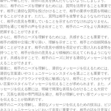
最中に中断したり、自分の意見を挟んだりしないようにしましょう。
次に、相手のニーズを理解するためには、質問を活用することも重要で
す。相手に適切な質問を投げかけることで、相手の要求や意図を明確に
することができます。ただし、質問は相手を攻撃するようなものではな
く、相手の意見を尊重していることを示すものでなければなりません。
質問を通じて相手の声を引き出すことで、相手のニーズをより具体的に
把握することができます。
さらに、相手のニーズを理解するためには、共感することも重要です。
相手の感情や立場に寄り添い、理解を示すことで、相手との信頼関係を
築くことができます。相手の意見や感情を否定せずに受け入れる姿勢を
持つことで、相手が自分の意見をより積極的に伝えてくれるようになり
ます。共感を示すことで、相手のニーズに対する適切なメッセージを伝
えることができます。
最後に、相手のニーズを理解し、適切なメッセージを伝えるためには、
適切な言葉遣いやコミュニケーションスタイルを選ぶことも重要です。
相手のバックグラウンドや文化に敏感になり、相手にとってわかりやす
い言葉やスタイルでメッセージを伝えることが求められます。また、メ
ッセージを伝える際には、明確で簡潔な表現を心がけることも大切で
す。冗長な表現や専門用語を避け、相手が理解しやすい形でメッセージ
を伝えることが効果的です。
相手のニーズを理解し、適切なメッセージを伝えるための技法は、ビジ
ネスコミュニケーションにおいて非常に重要です。相手の話を注意深く