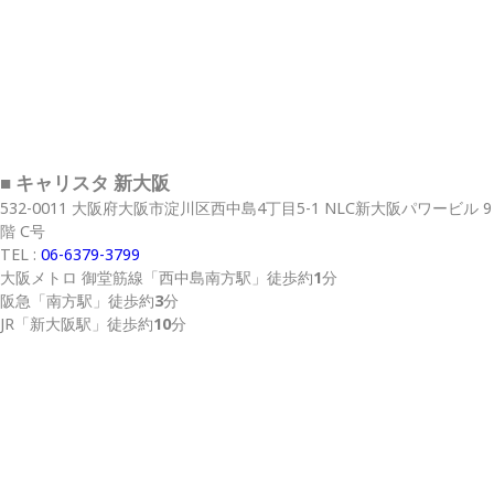
■ キャリスタ 新大阪
532-0011 大阪府大阪市淀川区西中島4丁目5-1 NLC新大阪パワービル 9
階 C号
TEL :
06-6379-3799
大阪メトロ 御堂筋線
「西中島南方駅」
徒歩約
1
分
阪急
「南方駅」
徒歩約
3
分
JR
「新大阪駅」
徒歩約
10
分