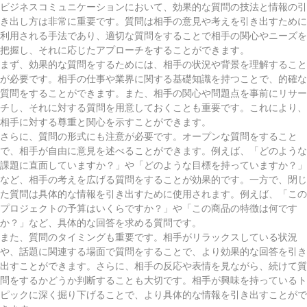
ビジネスコミュニケーションにおいて、効果的な質問の技法と情報の引
き出し方は非常に重要です。質問は相手の意見や考えを引き出すために
利用される手法であり、適切な質問をすることで相手の関心やニーズを
把握し、それに応じたアプローチをすることができます。
まず、効果的な質問をするためには、相手の状況や背景を理解すること
が必要です。相手の仕事や業界に関する基礎知識を持つことで、的確な
質問をすることができます。また、相手の関心や問題点を事前にリサー
チし、それに対する質問を用意しておくことも重要です。これにより、
相手に対する尊重と関心を示すことができます。
さらに、質問の形式にも注意が必要です。オープンな質問をすること
で、相手が自由に意見を述べることができます。例えば、「どのような
課題に直面していますか？」や「どのような目標を持っていますか？」
など、相手の考えを広げる質問をすることが効果的です。一方で、閉じ
た質問は具体的な情報を引き出すために使用されます。例えば、「この
プロジェクトの予算はいくらですか？」や「この商品の特徴は何です
か？」など、具体的な回答を求める質問です。
また、質問のタイミングも重要です。相手がリラックスしている状況
や、話題に関連する場面で質問をすることで、より効果的な回答を引き
出すことができます。さらに、相手の反応や表情を見ながら、続けて質
問をするかどうか判断することも大切です。相手が興味を持っているト
ピックに深く掘り下げることで、より具体的な情報を引き出すことがで