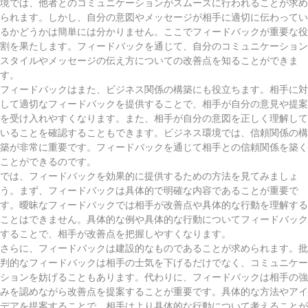
境では、他者とのコミュニケーションがスムーズに行われることが求め
られます。しかし、自分の意図やメッセージが相手に適切に伝わってい
るかどうかは簡単には分かりません。ここでフィードバックが重要な役
割を果たします。フィードバックを通じて、自分のコミュニケーション
スタイルやメッセージの伝え方についての改善点を知ることができま
す。
フィードバックはまた、ビジネス関係の構築にも役立ちます。相手に対
して適切なフィードバックを提供することで、相手が自分の意見や提案
を受け入れやすくなります。また、相手が自分の意図を正しく理解して
いることを確認することもできます。ビジネス環境では、信頼関係の構
築が非常に重要です。フィードバックを通じて相手との信頼関係を築く
ことができるのです。
では、フィードバックを効果的に提供するための方法を見てみましょ
う。まず、フィードバックは具体的で明確な内容であることが重要で
す。曖昧なフィードバックでは相手が改善点や具体的な行動を理解する
ことはできません。具体的な例や具体的な行動についてフィードバック
することで、相手が改善点を把握しやすくなります。
さらに、フィードバックは建設的なものであることが求められます。批
判的なフィードバックは相手の士気を下げるだけでなく、コミュニケー
ションを妨げることもあります。代わりに、フィードバックは相手の強
みを認めながら改善点を提案することが重要です。具体的な方法やアイ
デアを提案することで、相手はより具体的な行動について考えることが