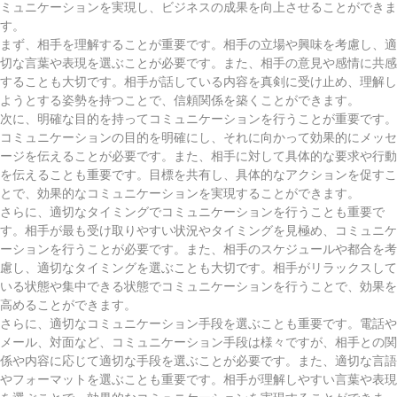
ミュニケーションを実現し、ビジネスの成果を向上させることができま
す。
まず、相手を理解することが重要です。相手の立場や興味を考慮し、適
切な言葉や表現を選ぶことが必要です。また、相手の意見や感情に共感
することも大切です。相手が話している内容を真剣に受け止め、理解し
ようとする姿勢を持つことで、信頼関係を築くことができます。
次に、明確な目的を持ってコミュニケーションを行うことが重要です。
コミュニケーションの目的を明確にし、それに向かって効果的にメッセ
ージを伝えることが必要です。また、相手に対して具体的な要求や行動
を伝えることも重要です。目標を共有し、具体的なアクションを促すこ
とで、効果的なコミュニケーションを実現することができます。
さらに、適切なタイミングでコミュニケーションを行うことも重要で
す。相手が最も受け取りやすい状況やタイミングを見極め、コミュニケ
ーションを行うことが必要です。また、相手のスケジュールや都合を考
慮し、適切なタイミングを選ぶことも大切です。相手がリラックスして
いる状態や集中できる状態でコミュニケーションを行うことで、効果を
高めることができます。
さらに、適切なコミュニケーション手段を選ぶことも重要です。電話や
メール、対面など、コミュニケーション手段は様々ですが、相手との関
係や内容に応じて適切な手段を選ぶことが必要です。また、適切な言語
やフォーマットを選ぶことも重要です。相手が理解しやすい言葉や表現