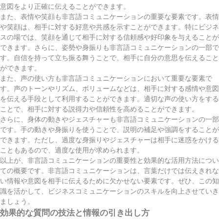
意図をより正確に伝えることができます。
また、表情や笑顔も非言語コミュニケーションの重要な要素です。表情
や笑顔は、相手に対する好意や共感を示すことができます。特にビジネ
スの場では、笑顔を通じて相手に対する信頼感や好印象を与えることが
できます。さらに、姿勢や身振りも非言語コミュニケーションの一部で
す。自信を持って立ち振る舞うことで、相手に自分の意思を伝えること
ができます。
また、声の使い方も非言語コミュニケーションにおいて重要な要素で
す。声のトーンやリズム、ボリュームなどは、相手に対する感情や意図
を伝える手段として利用することができます。適切な声の使い方をする
ことで、相手に対する説得力や信頼性を高めることができます。
さらに、身体の動きやジェスチャーも非言語コミュニケーションの一部
です。手の動きや身振りを使うことで、説明の補足や強調をすることが
できます。ただし、過度な身振りやジェスチャーは相手に迷惑をかける
こともあるので、適度な使用が求められます。
以上が、非言語コミュニケーションの重要性と効果的な活用方法につい
ての概要です。非言語コミュニケーションは、言葉だけでは伝えきれな
い情報や意図を相手に伝えるために欠かせない要素です。ぜひ、この知
識を活かして、ビジネスコミュニケーションのスキルを向上させていき
ましょう。
効果的な質問の技法と情報の引き出し方