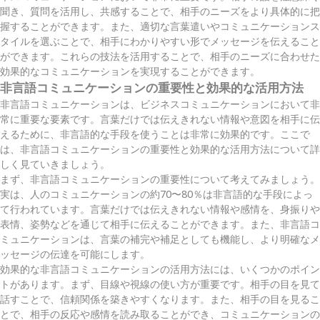
聞き、質問を活用し、共感することで、相手のニーズをより具体的に把
握することができます。また、適切な言葉遣いやコミュニケーションス
タイルを選ぶことで、相手にわかりやすい形でメッセージを伝えること
ができます。これらの技法を活用することで、相手のニーズに合わせた
効果的なコミュニケーションを実現することができます。
非言語コミュニケーションの重要性と効果的な活用方法
非言語コミュニケーションは、ビジネスコミュニケーションにおいて非
常に重要な要素です。言葉だけでは伝えきれない情報や意図を相手に伝
えるために、非言語的な手段を使うことは非常に効果的です。ここで
は、非言語コミュニケーションの重要性と効果的な活用方法について詳
しく見ていきましょう。
まず、非言語コミュニケーションの重要性について考えてみましょう。
実は、人のコミュニケーションの約70〜80％は非言語的な手段によっ
て行われています。言葉だけでは伝えきれない情報や感情を、身振りや
表情、姿勢などを通じて相手に伝えることができます。また、非言語コ
ミュニケーションは、言葉の補完や補足としても機能し、より明確なメ
ッセージの伝達を可能にします。
効果的な非言語コミュニケーションの活用方法には、いくつかのポイン
トがあります。まず、目線や視線の使い方が重要です。相手の目を見て
話すことで、信頼関係を築きやすくなります。また、相手の目を見るこ
とで、相手の反応や感情を読み取ることができ、コミュニケーションの