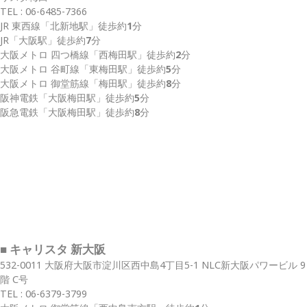
TEL :
06-6485-7366
JR 東西線
「北新地駅」
徒歩約
1
分
JR
「大阪駅」
徒歩約
7
分
大阪メトロ 四つ橋線
「西梅田駅」
徒歩約
2
分
大阪メトロ 谷町線
「東梅田駅」
徒歩約
5
分
大阪メトロ 御堂筋線
「梅田駅」
徒歩約
8
分
阪神電鉄
「大阪梅田駅」
徒歩約
5
分
阪急電鉄
「大阪梅田駅」
徒歩約
8
分
■ キャリスタ 新大阪
532-0011 大阪府大阪市淀川区西中島4丁目5-1 NLC新大阪パワービル 9
階 C号
TEL :
06-6379-3799