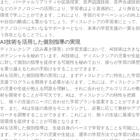
また、バーチャルリアリティや拡張現実、音声認識技術、音声合成技術
などのテクノロジーの活用により、学習者はより直感的に、より身近な
環境で学ぶことができます。これにより、学習のモチベーションの向上
や自信の醸成にも繋がるでしょう。ディスレクシアの学習者にとって、
テクノロジーは大いなるサポーターとなり、未来の学習支援の一翼を担
う存在となることでしょう。
AI技術を活用した個別指導の実現
ディスレクシア（読み書き障害）の学習支援において、AI技術は大きな
ポテンシャルを秘めています。AI技術は、ディスレクシアの児童や生徒
に対して個別の指導を提供する可能性を秘めており、彼らが学習の障壁
を乗り越えるための手助けをすることができます。
AIを活用した個別指導の実現には、まずディスレクシアに特化した学習
支援プログラムを開発する必要があります。これには、ディスレクシア
の児童や生徒が抱える問題を理解し、それに合わせたアルゴリズムや教
材を開発することが不可欠です。AIは、ディスレクシアの特性を把握
し、個々の生徒のニーズに合わせた学習プランを提案することができま
す。また、AIは生徒の進捗をモニタリングし、必要に応じて教材やアプ
ローチを調整することができます。これにより、個々の生徒に最適な学
習環境を提供することが可能となります。
AIを活用した個別指導は、生徒自身のペースで学習することを可能にし
ます。ディスレクシアの児童や生徒は、通常の学習方法では学習の遅れ