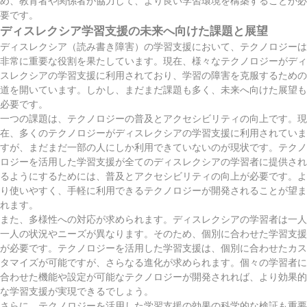
め、教育者や関係者が協力して、より良い学習環境を構築することが必
要です。
ディスレクシア学習支援の未来へ向けた課題と展望
ディスレクシア（読み書き障害）の学習支援において、テクノロジーは
非常に重要な役割を果たしています。現在、様々なテクノロジーがディ
スレクシアの学習支援に利用されており、学習の障害を克服するための
道を開いています。しかし、まだまだ課題も多く、未来へ向けた展望も
必要です。
一つの課題は、テクノロジーの普及とアクセシビリティの向上です。現
在、多くのテクノロジーがディスレクシアの学習支援に利用されていま
すが、まだまだ一部の人にしか利用できていないのが現状です。テクノ
ロジーを活用した学習支援が全てのディスレクシアの学習者に提供され
るようにするためには、普及とアクセシビリティの向上が必要です。よ
り使いやすく、手軽に利用できるテクノロジーが開発されることが望ま
れます。
また、多様性への対応が求められます。ディスレクシアの学習者は一人
一人の状況やニーズが異なります。そのため、個別に合わせた学習支援
が必要です。テクノロジーを活用した学習支援は、個別に合わせたカス
タマイズが可能ですが、さらなる進化が求められます。個々の学習者に
合わせた機能や設定が可能なテクノロジーが開発されれば、より効果的
な学習支援が実現できるでしょう。
さらに、テクノロジーを活用した学習支援の効果の科学的な検証も重要