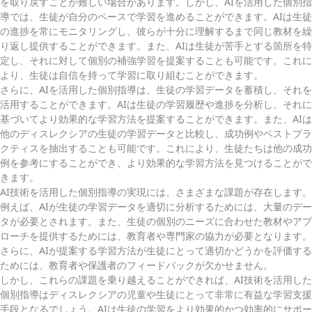
を取り戻すことが難しい場合があります。しかし、AIを活用した個別指
導では、生徒が自分のペースで学習を進めることができます。AIは生徒
の進捗を常にモニタリングし、彼らが十分に理解するまで同じ教材を繰
り返し提供することができます。また、AIは生徒が苦手とする箇所を特
定し、それに対して個別の補強学習を提案することも可能です。これに
より、生徒は自信を持って学習に取り組むことができます。
さらに、AIを活用した個別指導は、生徒の学習データを蓄積し、それを
活用することができます。AIは生徒の学習履歴や進捗を分析し、それに
基づいてより効果的な学習方法を提案することができます。また、AIは
他のディスレクシアの生徒の学習データと比較し、成功例やベストプラ
クティスを抽出することも可能です。これにより、生徒たちは他の成功
例を参考にすることができ、より効果的な学習方法を見つけることがで
きます。
AI技術を活用した個別指導の実現には、さまざまな課題が存在します。
例えば、AIが生徒の学習データを適切に分析するためには、大量のデー
タが必要とされます。また、生徒の個別のニーズに合わせた教材やアプ
ローチを提供するためには、教育者や専門家の協力が必要となります。
さらに、AIが提案する学習方法が生徒にとって適切かどうかを評価する
ためには、教育者や保護者のフィードバックが欠かせません。
しかし、これらの課題を乗り越えることができれば、AI技術を活用した
個別指導はディスレクシアの児童や生徒にとって非常に有益な学習支援
手段となるでしょう。AIは生徒の学習をより効果的かつ効率的にサポー