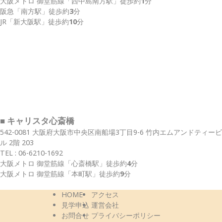
大阪メトロ 御堂筋線
「西中島南方駅」
徒歩約
1
分
阪急
「南方駅」
徒歩約
3
分
JR
「新大阪駅」
徒歩約
10
分
■ キャリスタ心斎橋
542-0081 大阪府大阪市中央区南船場3丁目9-6 竹内エムアンドティービ
ル 2階 203
TEL :
06-6210-1692
大阪メトロ 御堂筋線
「心斎橋駅」
徒歩約
4
分
大阪メトロ 御堂筋線
「本町駅」
徒歩約
9
分
HOME
アクセス
見学申込
運営会社
お問合せ
プライバシーポリシー