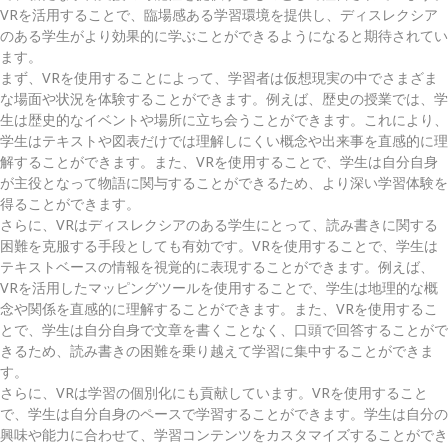
VRを活用することで、臨場感ある学習環境を提供し、ディスレクシア
のある学生がより効果的に学ぶことができるようになると期待されてい
ます。
まず、VRを使用することによって、学習者は仮想現実の中でさまざま
な場面や状況を体験することができます。例えば、歴史の授業では、学
生は歴史的なイベントや場所に立ち会うことができます。これにより、
学生はテキストや図表だけでは理解しにくい概念や出来事を直感的に理
解することができます。また、VRを使用することで、学生は自分自身
が主役となって物語に関与することができるため、より深い学習体験を
得ることができます。
さらに、VRはディスレクシアのある学生にとって、読み書きに関する
困難を克服する手段としても有効です。VRを使用することで、学生は
テキストベースの情報を視覚的に表現することができます。例えば、
VRを活用したマッピングツールを使用することで、学生は地理的な概
念や関係を直感的に理解することができます。また、VRを使用するこ
とで、学生は自分自身で文章を書くことなく、口頭で回答することがで
きるため、読み書きの困難を乗り越えて学習に集中することができま
す。
さらに、VRは学習の個別化にも貢献しています。VRを使用すること
で、学生は自分自身のペースで学習することができます。学生は自分の
興味や能力に合わせて、学習コンテンツをカスタマイズすることができ