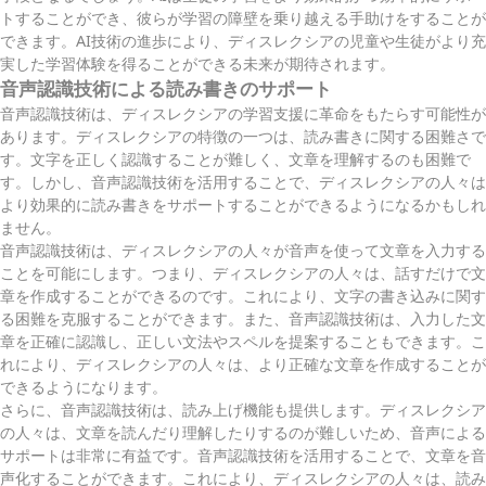
トすることができ、彼らが学習の障壁を乗り越える手助けをすることが
できます。AI技術の進歩により、ディスレクシアの児童や生徒がより充
実した学習体験を得ることができる未来が期待されます。
音声認識技術による読み書きのサポート
音声認識技術は、ディスレクシアの学習支援に革命をもたらす可能性が
あります。ディスレクシアの特徴の一つは、読み書きに関する困難さで
す。文字を正しく認識することが難しく、文章を理解するのも困難で
す。しかし、音声認識技術を活用することで、ディスレクシアの人々は
より効果的に読み書きをサポートすることができるようになるかもしれ
ません。
音声認識技術は、ディスレクシアの人々が音声を使って文章を入力する
ことを可能にします。つまり、ディスレクシアの人々は、話すだけで文
章を作成することができるのです。これにより、文字の書き込みに関す
る困難を克服することができます。また、音声認識技術は、入力した文
章を正確に認識し、正しい文法やスペルを提案することもできます。こ
れにより、ディスレクシアの人々は、より正確な文章を作成することが
できるようになります。
さらに、音声認識技術は、読み上げ機能も提供します。ディスレクシア
の人々は、文章を読んだり理解したりするのが難しいため、音声による
サポートは非常に有益です。音声認識技術を活用することで、文章を音
声化することができます。これにより、ディスレクシアの人々は、読み