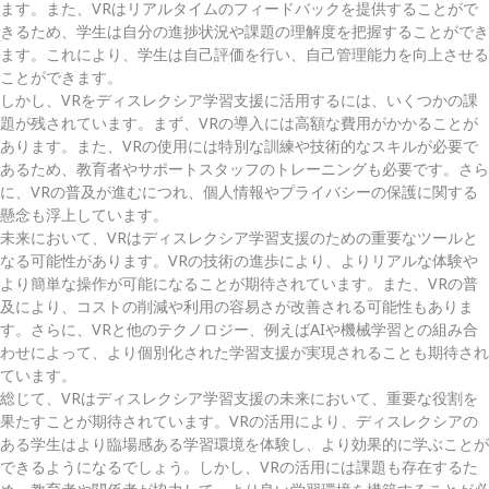
ます。また、VRはリアルタイムのフィードバックを提供することがで
きるため、学生は自分の進捗状況や課題の理解度を把握することができ
ます。これにより、学生は自己評価を行い、自己管理能力を向上させる
ことができます。
しかし、VRをディスレクシア学習支援に活用するには、いくつかの課
題が残されています。まず、VRの導入には高額な費用がかかることが
あります。また、VRの使用には特別な訓練や技術的なスキルが必要で
あるため、教育者やサポートスタッフのトレーニングも必要です。さら
に、VRの普及が進むにつれ、個人情報やプライバシーの保護に関する
懸念も浮上しています。
未来において、VRはディスレクシア学習支援のための重要なツールと
なる可能性があります。VRの技術の進歩により、よりリアルな体験や
より簡単な操作が可能になることが期待されています。また、VRの普
及により、コストの削減や利用の容易さが改善される可能性もありま
す。さらに、VRと他のテクノロジー、例えばAIや機械学習との組み合
わせによって、より個別化された学習支援が実現されることも期待され
ています。
総じて、VRはディスレクシア学習支援の未来において、重要な役割を
果たすことが期待されています。VRの活用により、ディスレクシアの
ある学生はより臨場感ある学習環境を体験し、より効果的に学ぶことが
できるようになるでしょう。しかし、VRの活用には課題も存在するた