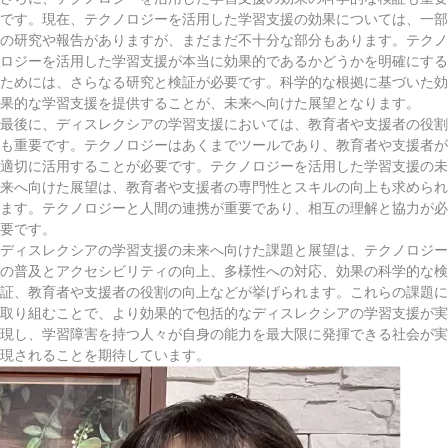
です。現在、テクノロジーを活用した学習支援の効果については、一部
の研究や報告がありますが、まだまだ不十分な部分もあります。テクノ
ロジーを活用した学習支援が本当に効果的であるかどうかを明確にする
ためには、さらなる研究と検証が必要です。科学的な根拠に基づいた効
果的な学習支援を提供することが、未来へ向けた展望となります。
最後に、ディスレクシアの学習支援においては、教育者や支援者の役割
も重要です。テクノロジーはあくまでツールであり、教育者や支援者が
適切に活用することが必要です。テクノロジーを活用した学習支援の未
来へ向けた展望は、教育者や支援者の専門性とスキルの向上も求められ
ます。テクノロジーと人間の連携が重要であり、相互の理解と協力が必
要です。
ディスレクシアの学習支援の未来へ向けた課題と展望は、テクノロジー
の普及とアクセシビリティの向上、多様性への対応、効果の科学的な検
証、教育者や支援者の役割の向上などが挙げられます。これらの課題に
取り組むことで、より効果的で包括的なディスレクシアの学習支援が実
現し、学習障害を持つ人々が自身の能力を最大限に発揮できる社会が実
現されることを期待しています。