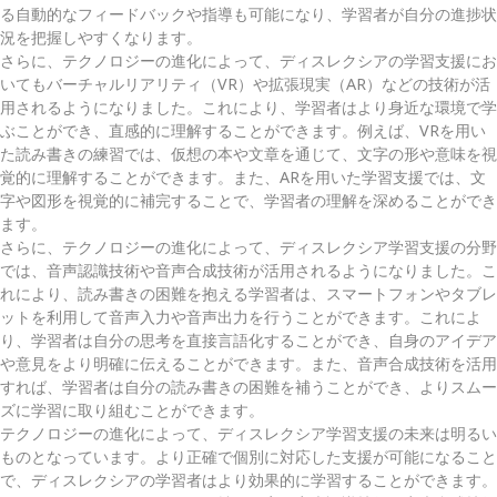
る自動的なフィードバックや指導も可能になり、学習者が自分の進捗状
況を把握しやすくなります。
さらに、テクノロジーの進化によって、ディスレクシアの学習支援にお
いてもバーチャルリアリティ（VR）や拡張現実（AR）などの技術が活
用されるようになりました。これにより、学習者はより身近な環境で学
ぶことができ、直感的に理解することができます。例えば、VRを用い
た読み書きの練習では、仮想の本や文章を通じて、文字の形や意味を視
覚的に理解することができます。また、ARを用いた学習支援では、文
字や図形を視覚的に補完することで、学習者の理解を深めることができ
ます。
さらに、テクノロジーの進化によって、ディスレクシア学習支援の分野
では、音声認識技術や音声合成技術が活用されるようになりました。こ
れにより、読み書きの困難を抱える学習者は、スマートフォンやタブレ
ットを利用して音声入力や音声出力を行うことができます。これによ
り、学習者は自分の思考を直接言語化することができ、自身のアイデア
や意見をより明確に伝えることができます。また、音声合成技術を活用
すれば、学習者は自分の読み書きの困難を補うことができ、よりスムー
ズに学習に取り組むことができます。
テクノロジーの進化によって、ディスレクシア学習支援の未来は明るい
ものとなっています。より正確で個別に対応した支援が可能になること
で、ディスレクシアの学習者はより効果的に学習することができます。