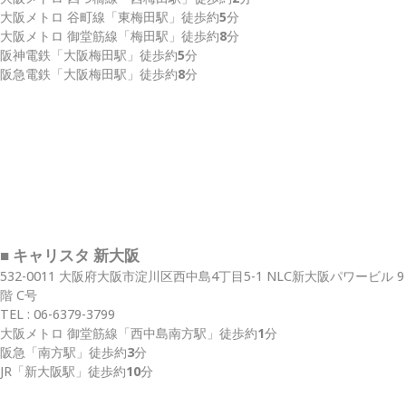
大阪メトロ 谷町線
「東梅田駅」
徒歩約
5
分
大阪メトロ 御堂筋線
「梅田駅」
徒歩約
8
分
阪神電鉄
「大阪梅田駅」
徒歩約
5
分
阪急電鉄
「大阪梅田駅」
徒歩約
8
分
■ キャリスタ 新大阪
532-0011 大阪府大阪市淀川区西中島4丁目5-1 NLC新大阪パワービル 9
階 C号
TEL :
06-6379-3799
大阪メトロ 御堂筋線
「西中島南方駅」
徒歩約
1
分
阪急
「南方駅」
徒歩約
3
分
JR
「新大阪駅」
徒歩約
10
分