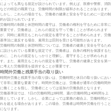
によっても異なる規定が設けられています。例えば、医療や警察、消防
などの特定の職業では、労働時間の制限が緩和されることがあります。
しかし、これらの場合でも、労働者の健康と安全を守るために一定の制
約が設けられています。
労働時間の制限と休憩時間の遵守は、労働者の権利を守るために非常に
重要です。労働者は、これらの規定を守って働くことが求められます
が、同時に雇用主もこれらの規定を遵守することが求められます。労働
基準法に違反する場合、雇用主は罰則を受ける可能性があります。
労働時間の制限と休憩時間については、労働者の健康と安全を守るため
に設けられている重要な規定です。労働者は、自身の権利を保護するた
めに、これらの規定をしっかりと理解し、遵守することが求められま
す。また、雇用主もこれらの規定を遵守し、労働者の健康と安全を第一
に考えた労働環境を提供することが重要です。
時間外労働と残業手当の取り扱い
時間外労働と残業手当の取り扱いは、労働時間と休日の取り扱いにおい
て非常に重要な要素です。時間外労働とは、労働者が通常の労働時間外
に働くことを指し、労働者にとっては追加の労働負担となります。
労働基準法では、1日の労働時間は8時間、週の労働時間は40時間を上
限としています。しかし、企業によっては業務の都合上、労働時間がこ
れを超える場合があります。この場合、労働者は時間外労働を行うこと
になります。