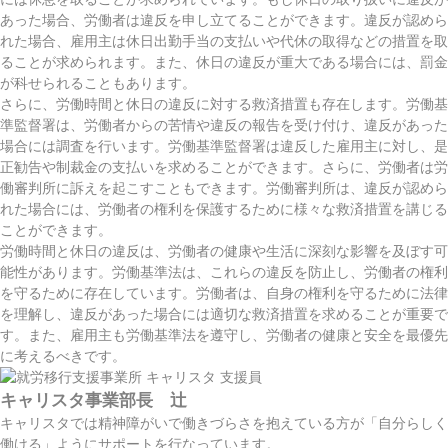
あった場合、労働者は違反を申し立てることができます。違反が認めら
れた場合、雇用主は休日出勤手当の支払いや代休の取得などの措置を取
ることが求められます。また、休日の違反が重大である場合には、罰金
が科せられることもあります。
さらに、労働時間と休日の違反に対する救済措置も存在します。労働基
準監督署は、労働者からの苦情や違反の報告を受け付け、違反があった
場合には調査を行います。労働基準監督署は違反した雇用主に対し、是
正勧告や制裁金の支払いを求めることができます。さらに、労働者は労
働審判所に訴えを起こすこともできます。労働審判所は、違反が認めら
れた場合には、労働者の権利を保護するために様々な救済措置を講じる
ことができます。
労働時間と休日の違反は、労働者の健康や生活に深刻な影響を及ぼす可
能性があります。労働基準法は、これらの違反を防止し、労働者の権利
を守るために存在しています。労働者は、自身の権利を守るために法律
を理解し、違反があった場合には適切な救済措置を求めることが重要で
す。また、雇用主も労働基準法を遵守し、労働者の健康と安全を最優先
に考えるべきです。
キャリスタ事業部長 辻
キャリスタでは精神障がいで働きづらさを抱えている方が「自分らしく
働ける」ようにサポートを行なっています。