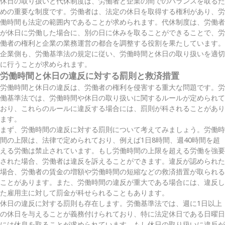
休日の取り扱いと代休制度は、労働者と企業の間でのバランスを取るた
めの重要な制度です。労働者は、法定の休日を取得する権利があり、労
働時間も法定の範囲内であることが求められます。代休制度は、労働者
が休日に労働した場合に、別の日に休みを取ることができることで、労
働者の権利と企業の業務運営の都合を調整する役割を果たしています。
企業側も、労働基準法の規定に従い、労働時間と休日の取り扱いを適切
に行うことが求められます。
労働時間と休日の違反に対する罰則と救済措置
労働時間と休日の違反は、労働者の権利を侵害する重大な問題です。労
働基準法では、労働時間や休日の取り扱いに関するルールが定められて
おり、これらのルールに違反する場合には、罰則が科されることがあり
ます。
まず、労働時間の違反に対する罰則について考えてみましょう。労働時
間の上限は、法律で定められており、例えば1日8時間、週40時間を超
える労働は禁止されています。もし労働時間の上限を超える労働を強要
された場合、労働者は違反を訴えることができます。違反が認められた
場合、労働者の賃金の増額や労働時間の短縮などの救済措置が取られる
ことがあります。また、労働時間の違反が重大である場合には、違反し
た雇用主に対して罰金が科せられることもあります。
休日の違反に対する罰則も存在します。労働基準法では、週に1日以上
の休日を与えることが義務付けられており、特に法定休日である日曜日
には休息を取ることが求められています。もし休日の取り扱いに違反が