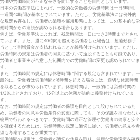
労働や労働時間の不正な長さを防止することを目的としています。
日本の労働基準法によれば、一般的な労働者の労働時間は一日8時間、
一週間40時間が基本とされています。ただし、労働基準法には例外的
な規定も存在し、労働者の業種や雇用形態によっては、この基本的な労
働時間からの逸脱が認められる場合もあります。
例えば、労働基準法によれば、残業時間は一日につき3時間までとされ
ています。また、週に40時間を超える労働をした場合は、超過勤務手
当として割増賃金が支払われることが義務付けられています。ただし、
労働時間の規定は労働者の同意に基づいて逸脱することも可能であり、
労働者と事業主が合意した範囲内での労働時間の変更も認められていま
す。
また、労働時間の規定には休憩時間に関する規定も含まれています。一
般的に、労働者は労働時間が6時間を超える場合には、適切な休憩時間
を取ることが求められています。休憩時間は、一般的には労働時間の
1/3以上とされており、15分以上の休憩が法的に義務付けられていま
す。
なお、労働時間の規定は労働者の保護を目的として設けられているた
め、労働者の同意や労働条件の変更に際しても、その保護を損なわない
範囲で行われるべきです。労働時間の適正な管理や労働者の健康と安全
を確保するためには、労働時間の規定に適切に従い、労働者の意見や希
望も考慮することが重要です。
労働時間の規定は、労働者が適切な休息を取り、健康な労働環境を確保