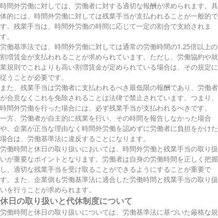
時間外労働に対しては、労働者に対する適切な報酬が求められます。具
体的には、時間外労働に対しては残業手当が支払われることが一般的で
す。残業手当は、時間外労働の時間に応じて一定の割合で支給されま
す。
労働基準法では、時間外労働に対しては通常の労働時間の1.25倍以上の
割増賃金が支払われることが求められています。ただし、労働協約や就
業規則でこれよりも高い割増賃金が定められている場合は、その規定に
従うことが必要です。
また、残業手当は労働者に支払われるべき最低限の報酬であり、労働者
が合意なくこれを免除されることは法律で禁止されています。つまり、
時間外労働を行った場合には、必ず残業手当が支払われるべきです。
一方、労働者が自主的に残業を行い、その時間を報告しなかった場合
や、企業が正当な理由なく時間外労働を認めずに労働者に負担をかけた
場合は、労働基準法に違反することになります。
労働時間と休日の取り扱いにおいては、時間外労働と残業手当の取り扱
いが重要なポイントとなります。労働者は自身の労働時間を正しく把握
し、適切な残業手当を受け取ることができるようにすることが重要で
す。また、企業側も労働基準法に適合した労働時間と残業手当の取り扱
いを行うことが求められます。
休日の取り扱いと代休制度について
労働時間と休日の取り扱いについては、労働基準法に基づいた厳格な規