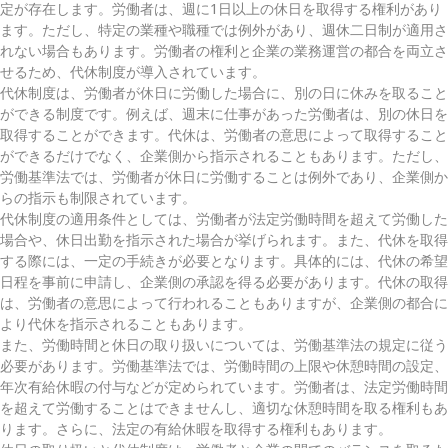
定が存在します。労働者は、週に1日以上の休日を取得する権利があり
ます。ただし、特定の業種や職種では例外があり、週休二日制が適用さ
れない場合もあります。労働者の権利と企業の業務運営の都合を両立さ
せるため、代休制度が導入されています。
代休制度は、労働者が休日に労働した場合に、別の日に休みを取ること
ができる制度です。例えば、週末に仕事があった労働者は、別の休日を
取得することができます。代休は、労働者の意思によって取得すること
ができるだけでなく、企業側から指示されることもあります。ただし、
労働基準法では、労働者が休日に労働することは例外であり、企業側か
らの指示も制限されています。
代休制度の適用条件としては、労働者が法定労働時間を超えて労働した
場合や、休日出勤を指示された場合が挙げられます。また、代休を取得
する際には、一定の手続きが必要となります。具体的には、代休の希望
日程を事前に申請し、企業側の承認を得る必要があります。代休の取得
は、労働者の意思によって行われることもありますが、企業側の都合に
より代休を指示されることもあります。
また、労働時間と休日の取り扱いについては、労働基準法の規定に従う
必要があります。労働基準法では、労働時間の上限や休憩時間の設定、
年次有給休暇の付与などが定められています。労働者は、法定労働時間
を超えて労働することはできませんし、適切な休憩時間を取る権利もあ
ります。さらに、法定の有給休暇を取得する権利もあります。