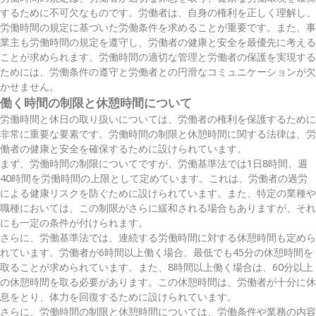
するために不可欠なものです。労働者は、自身の権利を正しく理解し、
労働時間の規定に基づいた労働条件を求めることが重要です。また、事
業主も労働時間の規定を遵守し、労働者の健康と安全を最優先に考える
ことが求められます。労働時間の適切な管理と労働者の保護を実現する
ためには、労働条件の遵守と労働者との円滑なコミュニケーションが欠
かせません。
働く時間の制限と休憩時間について
労働時間と休日の取り扱いについては、労働者の権利を保護するために
非常に重要な要素です。労働時間の制限と休憩時間に関する法律は、労
働者の健康と安全を確保するために設けられています。
まず、労働時間の制限についてですが、労働基準法では1日8時間、週
40時間を労働時間の上限として定めています。これは、労働者の過労
による健康リスクを防ぐために設けられています。また、特定の業種や
職種においては、この制限がさらに緩和される場合もありますが、それ
にも一定の条件が付けられます。
さらに、労働基準法では、連続する労働時間に対する休憩時間も定めら
れています。労働者が6時間以上働く場合、最低でも45分の休憩時間を
取ることが求められています。また、8時間以上働く場合は、60分以上
の休憩時間を取る必要があります。この休憩時間は、労働者が十分に休
息をとり、体力を回復するために設けられています。
さらに、労働時間の制限と休憩時間については、労働条件や業務の内容