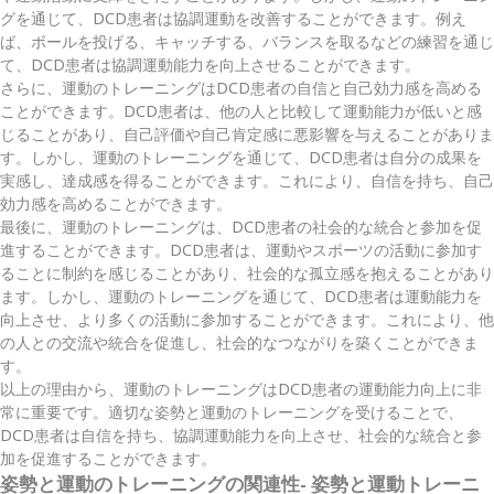
グを通じて、DCD患者は協調運動を改善することができます。例え
ば、ボールを投げる、キャッチする、バランスを取るなどの練習を通じ
て、DCD患者は協調運動能力を向上させることができます。
さらに、運動のトレーニングはDCD患者の自信と自己効力感を高める
ことができます。DCD患者は、他の人と比較して運動能力が低いと感
じることがあり、自己評価や自己肯定感に悪影響を与えることがありま
す。しかし、運動のトレーニングを通じて、DCD患者は自分の成果を
実感し、達成感を得ることができます。これにより、自信を持ち、自己
効力感を高めることができます。
最後に、運動のトレーニングは、DCD患者の社会的な統合と参加を促
進することができます。DCD患者は、運動やスポーツの活動に参加す
ることに制約を感じることがあり、社会的な孤立感を抱えることがあり
ます。しかし、運動のトレーニングを通じて、DCD患者は運動能力を
向上させ、より多くの活動に参加することができます。これにより、他
の人との交流や統合を促進し、社会的なつながりを築くことができま
す。
以上の理由から、運動のトレーニングはDCD患者の運動能力向上に非
常に重要です。適切な姿勢と運動のトレーニングを受けることで、
DCD患者は自信を持ち、協調運動能力を向上させ、社会的な統合と参
加を促進することができます。
姿勢と運動のトレーニングの関連性- 姿勢と運動トレーニ