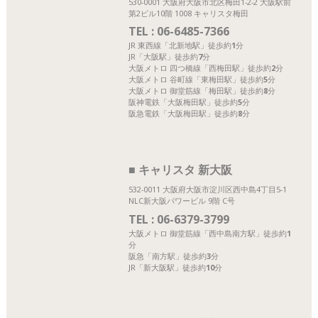
530-0001 大阪府大阪市北区梅田1-2-2 大阪駅前
第2ビル10階 1008 キャリスタ梅田
TEL :
06-6485-7366
JR 東西線
「北新地駅」
徒歩約
1
分
JR
「大阪駅」
徒歩約
7
分
大阪メトロ 四つ橋線
「西梅田駅」
徒歩約
2
分
大阪メトロ 谷町線
「東梅田駅」
徒歩約
5
分
大阪メトロ 御堂筋線
「梅田駅」
徒歩約
8
分
阪神電鉄
「大阪梅田駅」
徒歩約
5
分
阪急電鉄
「大阪梅田駅」
徒歩約
8
分
■ キャリスタ 新大阪
532-0011 大阪府大阪市淀川区西中島4丁目5-1
NLC新大阪パワービル 9階 C号
TEL :
06-6379-3799
大阪メトロ 御堂筋線
「西中島南方駅」
徒歩約
1
分
阪急
「南方駅」
徒歩約
3
分
JR
「新大阪駅」
徒歩約
10
分