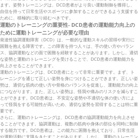
ます。姿勢トレーニングは、DCD患者がより良い運動制御を獲得し、
自信を持って日常生活やスポーツに参加することができるよう支援する
ために、積極的に取り組むべきです。
運動のトレーニングの重要性- DCD患者の運動能力向上の
ために運動トレーニングが必要な理由
発達性協調運動障害（DCD）は、一般的な運動スキルの習得や実行に
困難を抱える障害です。この障害を持つ人々は、手の使い方やバラン
ス、協調運動などの面で困難を経験することがあります。しかし、適切
な姿勢と運動のトレーニングを受けることで、DCD患者の運動能力を
向上させることができます。
運動のトレーニングは、DCD患者にとって非常に重要です。まず、ト
レーニングを通じて正しい姿勢を身につけることができます。正しい姿
勢は、適切な筋肉の使い方や骨格のバランスを促進し、運動能力の向上
につながります。また、正しい姿勢は、怪我や痛みのリスクを減らすこ
とができます。DCD患者は、不安定な姿勢や不適切な体の使い方によ
って怪我をする可能性が高いため、適切な姿勢を習得することは特に重
要です。
さらに、運動のトレーニングは、DCD患者の協調運動能力を向上させ
ることができます。協調運動は、複数の筋肉や身体の部位を同時に制御
する能力です。DCD患者は、この能力に困難を抱えており、日常生活
や運動活動に支障をきたすことがあります。しかし、運動のトレーニン