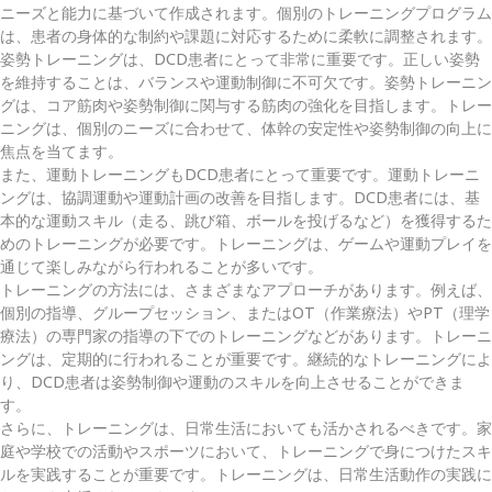
ニーズと能力に基づいて作成されます。個別のトレーニングプログラム
は、患者の身体的な制約や課題に対応するために柔軟に調整されます。
姿勢トレーニングは、DCD患者にとって非常に重要です。正しい姿勢
を維持することは、バランスや運動制御に不可欠です。姿勢トレーニン
グは、コア筋肉や姿勢制御に関与する筋肉の強化を目指します。トレー
ニングは、個別のニーズに合わせて、体幹の安定性や姿勢制御の向上に
焦点を当てます。
また、運動トレーニングもDCD患者にとって重要です。運動トレーニ
ングは、協調運動や運動計画の改善を目指します。DCD患者には、基
本的な運動スキル（走る、跳び箱、ボールを投げるなど）を獲得するた
めのトレーニングが必要です。トレーニングは、ゲームや運動プレイを
通じて楽しみながら行われることが多いです。
トレーニングの方法には、さまざまなアプローチがあります。例えば、
個別の指導、グループセッション、またはOT（作業療法）やPT（理学
療法）の専門家の指導の下でのトレーニングなどがあります。トレーニ
ングは、定期的に行われることが重要です。継続的なトレーニングによ
り、DCD患者は姿勢制御や運動のスキルを向上させることができま
す。
さらに、トレーニングは、日常生活においても活かされるべきです。家
庭や学校での活動やスポーツにおいて、トレーニングで身につけたスキ
ルを実践することが重要です。トレーニングは、日常生活動作の実践に