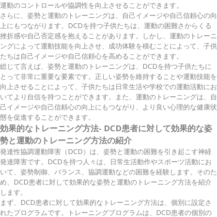
運動のコントロールや協調性を向上させることができます。
さらに、姿勢と運動のトレーニングは、自己イメージや自己信頼心の向
上にもつながります。DCDを持つ子供たちは、運動の困難さからくる
挫折感や自己否定感を抱えることがあります。しかし、運動のトレーニ
ングによって運動技能を向上させ、成功体験を積むことによって、子供
たちは自己イメージや自己信頼心を高めることができます。
総じて言えば、姿勢と運動のトレーニングは、DCDを持つ子供たちに
とって非常に重要な要素です。正しい姿勢を維持することや運動技能を
向上させることによって、子供たちは日常生活や学校での運動活動にお
いてより自信を持つことができます。また、運動のトレーニングは、自
己イメージや自己信頼心の向上にもつながり、より良い心理的な健康状
態を促進することができます。
効果的なトレーニング方法- DCD患者に対して効果的な姿
勢と運動のトレーニング方法の紹介
発達性協調運動障害（DCD）は、姿勢と運動の困難を引き起こす神経
発達障害です。DCDを持つ人々は、日常生活動作やスポーツ活動にお
いて、姿勢制御、バランス、協調運動などの困難を経験します。そのた
め、DCD患者に対して効果的な姿勢と運動のトレーニング方法を紹介
します。
まず、DCD患者に対して効果的なトレーニング方法は、個別に設定さ
れたプログラムです。トレーニングプログラムは、DCD患者の個別の