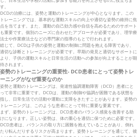
し、日常生活や学校の活動に参加する能力を向上させるのに役立ちま
す。
DCDの治療には、姿勢と運動のトレーニングが中心となります。この
トレーニングでは、基本的な運動スキルの向上や適切な姿勢の維持に焦
点を当てます。また、運動の自己効力感や自信を高めるためのサポート
も重要です。個別のニーズに合わせたアプローチが必要であり、理学療
法士や作業療法士などの専門家の指導のもとで行われます。
総じて、DCDは子供の姿勢と運動の制御に問題を抱える障害であり、
適切な診断とトレーニングが必要です。早期の発見と適切なサポートに
より、子供の運動スキルと日常生活の活動への参加が向上することが期
待されます。
姿勢のトレーニングの重要性- DCD患者にとって姿勢トレ
ーニングがなぜ重要なのか
姿勢と運動のトレーニングは、発達性協調運動障害（DCD）患者にと
って非常に重要です。DCDは、運動の制御や協調が困難である状態を
指し、日常生活での活動や運動に支障をきたすことがあります。姿勢の
トレーニングは、このような患者にとって特に重要な要素です。
まず、姿勢のトレーニングは、DCD患者のバランス感覚を改善する助
けになります。正しい姿勢は、体の重心を適切に保つために必要です。
DCD患者は、バランスの取り方に困難を抱えていることがあり、倒れ
たり転んだりするリスクが高まります。姿勢トレーニングを通じて、彼