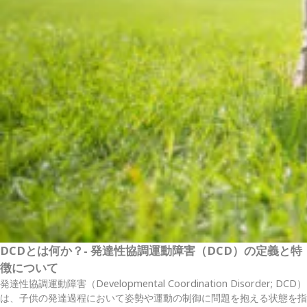
DCDとは何か？- 発達性協調運動障害（DCD）の定義と特
徴について
発達性協調運動障害（Developmental Coordination Disorder; DCD）
は、子供の発達過程において姿勢や運動の制御に問題を抱える状態を指