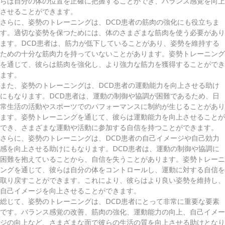
らは自分の体の位置を正確に把握することができ、バランス感覚を向上
させることができます。
さらに、姿勢のトレーニングは、DCD患者の筋肉の強化にも役立ちま
す。適切な姿勢を保つためには、体のさまざまな筋肉を使う必要があり
ます。DCD患者は、筋力が低下していることがあり、姿勢を維持する
ための十分な筋肉力を持っていないことがあります。姿勢トレーニング
を通じて、彼らは筋肉を強化し、より強力な筋力を獲得することができ
ます。
また、姿勢のトレーニングは、DCD患者の運動能力を向上させる助け
にもなります。DCD患者は、運動の制御や協調が困難であるため、日
常生活の活動やスポーツでのパフォーマンスに制約が生じることがあり
ます。姿勢トレーニングを通じて、彼らは運動能力を向上させることが
でき、さまざまな運動や活動に参加する自信を持つことができます。
さらに、姿勢のトレーニングは、DCD患者の自己イメージや自己効力
感を向上させる助けにもなります。DCD患者は、運動の制御や協調に
困難を抱えていることから、自信を失うことがあります。姿勢トレーニ
ングを通じて、彼らは自分の体をコントロールし、運動に対する自信を
取り戻すことができます。これにより、彼らはより良い姿勢を維持し、
自己イメージを向上させることができます。
総じて、姿勢のトレーニングは、DCD患者にとって非常に重要な要素
です。バランス感覚の改善、筋肉の強化、運動能力の向上、自己イメー
ジの向上など、さまざまな面で彼らの生活の質を向上させる助けとなり