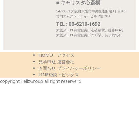
■ キャリスタ心斎橋
542-0081 大阪府大阪市中央区南船場3丁目9-6
竹内エムアンドティービル 2階 203
TEL :
06-6210-1692
大阪メトロ 御堂筋線
「心斎橋駅」
徒歩約
4
分
大阪メトロ 御堂筋線
「本町駅」
徒歩約
9
分
HOME
アクセス
見学申込
運営会社
お問合せ
プライバシーポリシー
LINE相談
トピックス
copyright FelizGroup all right reserverd