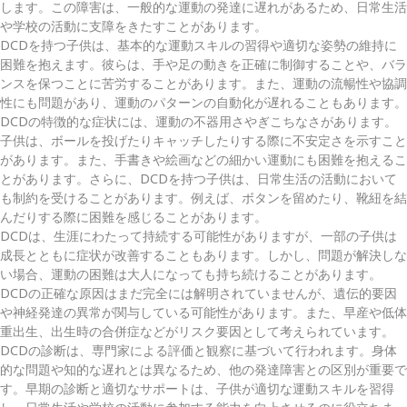
します。この障害は、一般的な運動の発達に遅れがあるため、日常生活
や学校の活動に支障をきたすことがあります。
DCDを持つ子供は、基本的な運動スキルの習得や適切な姿勢の維持に
困難を抱えます。彼らは、手や足の動きを正確に制御することや、バラ
ンスを保つことに苦労することがあります。また、運動の流暢性や協調
性にも問題があり、運動のパターンの自動化が遅れることもあります。
DCDの特徴的な症状には、運動の不器用さやぎこちなさがあります。
子供は、ボールを投げたりキャッチしたりする際に不安定さを示すこと
があります。また、手書きや絵画などの細かい運動にも困難を抱えるこ
とがあります。さらに、DCDを持つ子供は、日常生活の活動において
も制約を受けることがあります。例えば、ボタンを留めたり、靴紐を結
んだりする際に困難を感じることがあります。
DCDは、生涯にわたって持続する可能性がありますが、一部の子供は
成長とともに症状が改善することもあります。しかし、問題が解決しな
い場合、運動の困難は大人になっても持ち続けることがあります。
DCDの正確な原因はまだ完全には解明されていませんが、遺伝的要因
や神経発達の異常が関与している可能性があります。また、早産や低体
重出生、出生時の合併症などがリスク要因として考えられています。
DCDの診断は、専門家による評価と観察に基づいて行われます。身体
的な問題や知的な遅れとは異なるため、他の発達障害との区別が重要で
す。早期の診断と適切なサポートは、子供が適切な運動スキルを習得