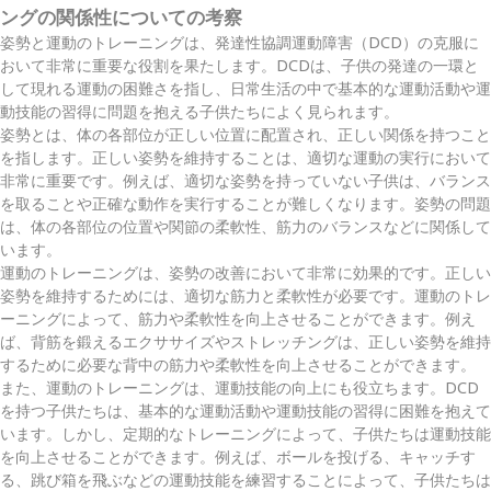
ングの関係性についての考察
姿勢と運動のトレーニングは、発達性協調運動障害（DCD）の克服に
おいて非常に重要な役割を果たします。DCDは、子供の発達の一環と
して現れる運動の困難さを指し、日常生活の中で基本的な運動活動や運
動技能の習得に問題を抱える子供たちによく見られます。
姿勢とは、体の各部位が正しい位置に配置され、正しい関係を持つこと
を指します。正しい姿勢を維持することは、適切な運動の実行において
非常に重要です。例えば、適切な姿勢を持っていない子供は、バランス
を取ることや正確な動作を実行することが難しくなります。姿勢の問題
は、体の各部位の位置や関節の柔軟性、筋力のバランスなどに関係して
います。
運動のトレーニングは、姿勢の改善において非常に効果的です。正しい
姿勢を維持するためには、適切な筋力と柔軟性が必要です。運動のトレ
ーニングによって、筋力や柔軟性を向上させることができます。例え
ば、背筋を鍛えるエクササイズやストレッチングは、正しい姿勢を維持
するために必要な背中の筋力や柔軟性を向上させることができます。
また、運動のトレーニングは、運動技能の向上にも役立ちます。DCD
を持つ子供たちは、基本的な運動活動や運動技能の習得に困難を抱えて
います。しかし、定期的なトレーニングによって、子供たちは運動技能
を向上させることができます。例えば、ボールを投げる、キャッチす
る、跳び箱を飛ぶなどの運動技能を練習することによって、子供たちは