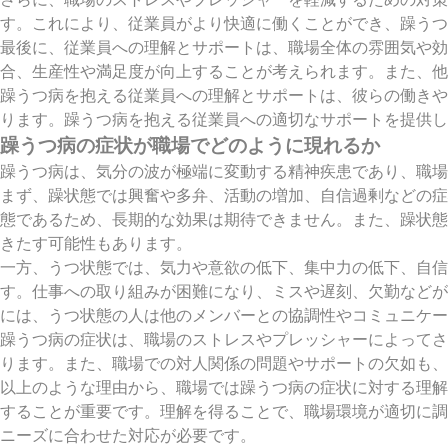
す。これにより、従業員がより快適に働くことができ、躁うつ
最後に、従業員への理解とサポートは、職場全体の雰囲気や効
合、生産性や満足度が向上することが考えられます。また、他
躁うつ病を抱える従業員への理解とサポートは、彼らの働きや
ります。躁うつ病を抱える従業員への適切なサポートを提供し
躁うつ病の症状が職場でどのように現れるか
躁うつ病は、気分の波が極端に変動する精神疾患であり、職場
まず、躁状態では興奮や多弁、活動の増加、自信過剰などの症
態であるため、長期的な効果は期待できません。また、躁状態
きたす可能性もあります。
一方、うつ状態では、気力や意欲の低下、集中力の低下、自
す。仕事への取り組みが困難になり、ミスや遅刻、欠勤などが
には、うつ状態の人は他のメンバーとの協調性やコミュニケー
躁うつ病の症状は、職場のストレスやプレッシャーによってさ
ります。また、職場での対人関係の問題やサポートの欠如も、
以上のような理由から、職場では躁うつ病の症状に対する理解
することが重要です。理解を得ることで、職場環境が適切に調
ニーズに合わせた対応が必要です。