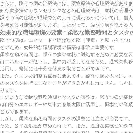
さらに、躁うつ病の治療法には、薬物療法や心理療法がありま
知行動療法やカウンセリングなどの心理療法は、症状の管理や
躁うつ病の症状が職場でどのように現れるかについては、個人
を与える可能性があります。したがって、躁うつ病を抱える人
効果的な職場環境の要素：柔軟な勤務時間とタスク
躁うつ病は、エピソードと呼ばれる躁（興奮）と鬱（抑うつ）
そのため、効果的な職場環境の構築は非常に重要です。
柔軟な勤務時間は、躁うつ病の症状に対処するために必要な要
はエネルギーが低下し、集中力が乏しくなるため、通常の勤務
活用し、鬱期には十分な休息を取ることができます。
また、タスクの調整も重要な要素です。躁うつ病の人々は、エ
のタスクを同時にこなすことができるかもしれません。しかし
ります。
このような柔軟な勤務時間とタスクの調整は、躁うつ病の症状
は自分のエネルギーや集中力を最大限に活用し、職場での業績
ともできます。
しかし、柔軟な勤務時間とタスクの調整には注意が必要です。
ため、公平な処遇が求められます。また、過度な柔軟性やタス
総じて、柔軟な勤務時間とタスクの調整は、躁うつ病の人々が