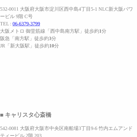
532-0011 大阪府大阪市淀川区西中島4丁目5-1 NLC新大阪パワ
ービル 9階 C号
TEL :
06-6379-3799
大阪メトロ 御堂筋線
「西中島南方駅」
徒歩約
1
分
阪急
「南方駅」
徒歩約
3
分
JR
「新大阪駅」
徒歩約
10
分
■ キャリスタ心斎橋
542-0081 大阪府大阪市中央区南船場3丁目9-6 竹内エムアンド
ティービル 2階 203