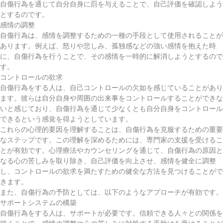
自傷行為を通じて自分自身に罰を与えることで、自己評価を確認しよう
とするのです。
感情の調整
自傷行為は、感情を調整するための一種の手段として使用されることが
あります。例えば、怒りや悲しみ、孤独感などの強い感情を抱えた時
に、自傷行為を行うことで、その感情を一時的に解消しようとするので
す。
コントロールの欲求
自傷行為をする人は、自己コントロールの欠如を感じていることがあり
ます。彼らは自分自身や周囲の出来事をコントロールすることができな
いと感じており、自傷行為を通じて少なくとも自分自身をコントロール
できるという感覚を得ようとしています。
これらの心理的要因を理解することは、自傷行為を克服するための重要
なステップです。この理解を深めるためには、専門家の支援を受けるこ
とが有効です。心理療法やカウンセリングを通じて、自傷行為の原因と
なる心の苦しみを取り除き、自己評価を向上させ、感情を健全に調整
し、コントロールの欲求を満たすための健全な方法を見つけることがで
きます。
また、自傷行為の予防としては、以下のようなアプローチが有効です。
サポートシステムの構築
自傷行為をする人は、サポートが必要です。信頼できる人々との関係を