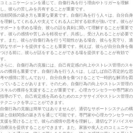
コミュニケーションを通じて、自傷行為を行う理由やトリガーを理解
し、彼らの苦しみを共有することが重要です。
信頼関係の築き方も重要な要素です。自傷行為を行う人々は、自分自身
を理解してくれる人や支えてくれる人に対する欲求が強いです。彼らが
サポートを求める場合、彼らの話を真剣に聞いて理解することが重要で
す。彼らの感情や苦しみを軽視せず、共感し、受け入れることが必要で
す。また、彼らが自傷行為を行う可能性がある場合、彼らを見守り、適
切なサポートを提供することも重要です。例えば、彼らが自分自身を傷
つける前に、彼らが話をすることができる場を提供することが有効で
す。
さらに、自傷行為の克服には、自己肯定感の向上やストレス管理のスキ
ルの獲得も重要です。自傷行為を行う人々は、しばしば自己否定的な思
考や感情に苦しんでおり、自分自身を傷つけることで一時的な解消を図
っていることがあります。そのため、自傷行為の向上やストレス管理の
スキルの獲得を支援することが重要です。心理カウンセラーや専門家の
指導の下で、自己肯定感を高めるためのエクササイズやストレス管理の
テクニックを学ぶことができます。
自傷行為の克服は簡単ではありませんが、適切なサポートシステムの構
築と信頼関係の築き方を通じて可能です。専門家や心理カウンセラーの
支援を受けることで、彼らの感情や思考を理解し、適切なアドバイスや
治療法を提供することができます。また、家族や友人とのコミュニケー