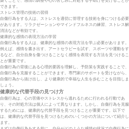
築くことで、感情の調整や心の苦しみに対処する手助けを受けることが
できます。
ストレス管理の技術の習得
自傷行為をする人は、ストレスを適切に管理する技術を身につける必要
があります。リラクゼーションやマインドフルネスの練習、ストレス解
消法などが有効です。
健康的な感情の表現方法の学習
自傷行為をする人は、健康的な感情の表現方法を学ぶ必要があります。
例えば、感情を書き出す、アートセラピーを試す、スポーツや運動をす
るなど、自分自身を傷つけることなく感情を表現する方法を見つけるこ
とが重要です。
自傷行為の背後にある心理的要因を理解し、予防策を実践することで、
自傷行為を克服することができます。専門家のサポートを受けながら、
自傷行為から抜け出し、より健康的で幸福な人生を歩むことを目指しま
しょう。
健康的な代替手段の見つけ方
自傷行為は、心の苦痛やストレスから逃れるために行われる行動であ
り、その対処方法は個人によって異なります。しかし、自傷行為を克服
するためには、健康的な代替手段を見つけることが重要です。以下で
は、健康的な代替手段を見つけるためのいくつかの方法について紹介し
ます。
まずは自傷行為をする前に、自分がどのような感情や状況で自傷行為に