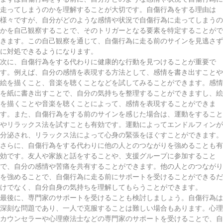
走ってしまうのかを理解することが大切です。自傷行為をする理由は
様々ですが、自分がどのような感情や状況で自傷行為に走ってしまうの
かを自己観察することで、そのトリガーとなる要素を特定することがで
きます。この自己観察を通じて、自傷行為に走る前のサインを見逃さず
に対処できるようになります。
次に、自傷行為をする代わりに健康的な行動を見つけることが重要で
す。例えば、自分の感情を表現する方法として、感情を書き出すことや
絵を描くこと、音楽を聴くことなどを試してみることができます。感情
を紙に書き出すことで、自分の気持ちを整理することができますし、絵
を描くことや音楽を聴くことによって、感情を表現することができま
す。また、自傷行為をする前のサインを感じた場合は、運動をすること
やリラックス法を試すことも有効です。運動によってエンドルフィンが
分泌され、リラックス法によって心身の緊張をほぐすことができます。
さらに、自傷行為をする代わりに他の人とのつながりを強めることも有
効です。友人や家族と話をすることや、支援グループに参加すること
で、自分の感情や苦痛を共有することができます。他の人とのつながり
を強めることで、自傷行為に走る前にサポートを受けることができるだ
けでなく、自分自身の気持ちを理解してもらうことができます。
最後に、専門家のサポートを受けることも検討しましょう。自傷行為は
深刻な問題であり、一人で克服することは難しい場合もあります。心理
カウンセラーや心理療法士などの専門家のサポートを受けることで、自