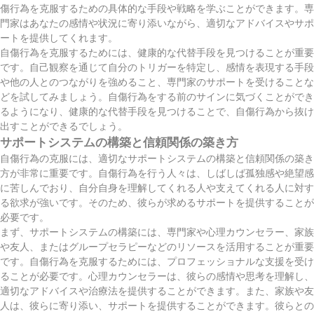
傷行為を克服するための具体的な手段や戦略を学ぶことができます。専
門家はあなたの感情や状況に寄り添いながら、適切なアドバイスやサポ
ートを提供してくれます。
自傷行為を克服するためには、健康的な代替手段を見つけることが重要
です。自己観察を通じて自分のトリガーを特定し、感情を表現する手段
や他の人とのつながりを強めること、専門家のサポートを受けることな
どを試してみましょう。自傷行為をする前のサインに気づくことができ
るようになり、健康的な代替手段を見つけることで、自傷行為から抜け
出すことができるでしょう。
サポートシステムの構築と信頼関係の築き方
自傷行為の克服には、適切なサポートシステムの構築と信頼関係の築き
方が非常に重要です。自傷行為を行う人々は、しばしば孤独感や絶望感
に苦しんでおり、自分自身を理解してくれる人や支えてくれる人に対す
る欲求が強いです。そのため、彼らが求めるサポートを提供することが
必要です。
まず、サポートシステムの構築には、専門家や心理カウンセラー、家族
や友人、またはグループセラピーなどのリソースを活用することが重要
です。自傷行為を克服するためには、プロフェッショナルな支援を受け
ることが必要です。心理カウンセラーは、彼らの感情や思考を理解し、
適切なアドバイスや治療法を提供することができます。また、家族や友
人は、彼らに寄り添い、サポートを提供することができます。彼らとの