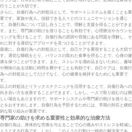
行うことが大切です。
さらに、自傷行為への対処法として、サポートシステムを築くことも重
要です。家族や友人、信頼できる人々とのコミュニケーションを通じ
て、自傷行為について話し合うことで、理解と支援を得ることができま
す。また、専門家の助けを借りることも有効です。心理療法やカウンセ
リングを受けることで、自傷行為の原因や背後にある問題を理解し、そ
れに対する適切なアプローチを見つけることができます。
最後に、自傷行為への対処法として、自己ケアを重視することも大切で
す。適切な睡眠をとり、バランスの取れた食事を摂ることで、心身の健
康を保つことができます。また、ストレスを溜め込まないために、趣味
や興味のある活動に時間を費やすことも有効です。自己ケアは、自傷行
為への対処法としてだけでなく、心の健康を維持するためにも重要で
す。
以上の対処法とリラックステクニックを活用することで、自傷行為への
向き合い方を改善することができます。しかし、一人で取り組むのは難
しい場合もありますので、サポートシステムや専門家の助けを借りるこ
とをおすすめします。自傷行為を予防するためには、早期の対応と継続
的な取り組みが重要です。
専門家の助けを求める重要性と効果的な治療方法
自傷行為は、身体的な苦痛を与えることで心の痛みやストレスを軽減し
ようとする行為です。しかし、このような行動は一時的な解決策であ