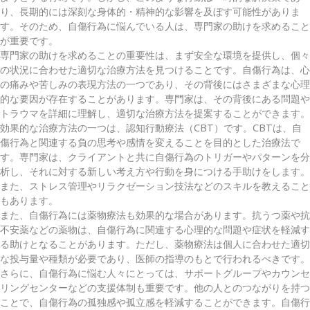
り、長期的には深刻な身体的・精神的な影響を及ぼす可能性がありま
す。そのため、自傷行為に悩んでいる人は、専門家の助けを求めること
が重要です。
専門家の助けを求めることの重要性は、まず安全な環境を提供し、個々
の状況に合わせた適切な治療方法を見つけることです。自傷行為は、心
の痛みや苦しみの表現方法の一つであり、その背後にはさまざまな心理
的な要因が存在することがあります。専門家は、その背後にある問題や
トラウマを詳細に理解し、適切な治療方法を提案することができます。
効果的な治療方法の一つは、認知行動療法（CBT）です。CBTは、自
傷行為と関連する負の思考や感情を変えることを目的とした治療法で
す。専門家は、クライアントと共に自傷行為のトリガーやパターンを分
析し、それに対する新しい考え方や行動を身につける手助けをします。
また、ストレス管理やリラクゼーション技法などのスキルを教えること
もあります。
また、自傷行為には薬物療法も効果的な場合があります。抗うつ薬や抗
不安薬などの薬物は、自傷行為に関連する心理的な問題や症状を軽減す
る助けとなることがあります。ただし、薬物療法は個人に合わせた適切
な投与量や種類が必要であり、医師の指導のもとで行われるべきです。
さらに、自傷行為に悩む人々にとっては、サポートグループやカウンセ
リングセンターなどの支援体制も重要です。他の人とのつながりを持つ
ことで、自傷行為の孤独感や孤立感を軽減することができます。自傷行