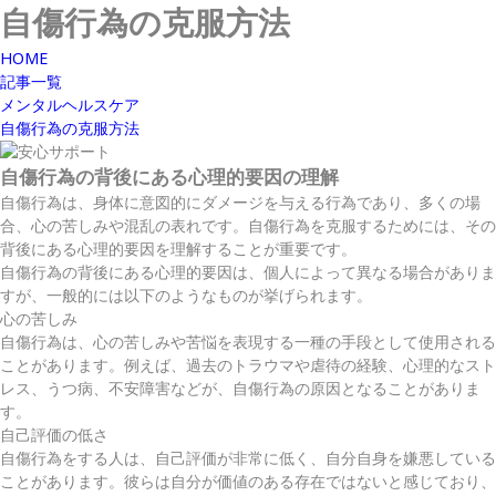
自傷行為の克服方法
HOME
記事一覧
メンタルヘルスケア
自傷行為の克服方法
自傷行為の背後にある心理的要因の理解
自傷行為は、身体に意図的にダメージを与える行為であり、多くの場
合、心の苦しみや混乱の表れです。自傷行為を克服するためには、その
背後にある心理的要因を理解することが重要です。
自傷行為の背後にある心理的要因は、個人によって異なる場合がありま
すが、一般的には以下のようなものが挙げられます。
心の苦しみ
自傷行為は、心の苦しみや苦悩を表現する一種の手段として使用される
ことがあります。例えば、過去のトラウマや虐待の経験、心理的なスト
レス、うつ病、不安障害などが、自傷行為の原因となることがありま
す。
自己評価の低さ
自傷行為をする人は、自己評価が非常に低く、自分自身を嫌悪している
ことがあります。彼らは自分が価値のある存在ではないと感じており、