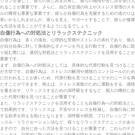
ションを通じて、彼らの苦しみを共有し、彼らの感情や苦しみを受け入
れることが重要です。さらに、自己肯定感の向上やストレス管理のスキ
ルの獲得も重要な要素です。彼らが自傷行為を克服するための道のりは
長いかもしれませんが、彼らを支え、サポートすることで、彼らが健康
な生活を送ることができるようになるでしょう。
自傷行為への対処法とリラックステクニック
自傷行為は、多くの場合、心理的な苦痛やストレスの表れであり、個人
が自分自身に対して身体的なダメージを与える行動です。自傷行為に取
り組む際には、適切な対処法とリラックステクニックを活用することが
重要です。
まず、自傷行為への対処法としては、具体的な代替行動を見つけること
が大切です。自傷行為は、ストレスの解消や感情のコントロールのため
に行われることが多いため、代替行動を見つけることでそのニーズを満
たすことができます。例えば、ストレス発散のために運動をする、感情
を書き出す、リラックスするための深呼吸をするなど、個人の嗜好に合
った代替行動を見つけることが重要です。
また、リラックステクニックを活用することも自傷行為への対処法とし
て効果的です。リラックスは、不安やストレスを軽減し、自傷行為に対
する欲求を抑える助けとなります。深呼吸や瞑想、プログレッシブ・マ
ッスル・リラクセーション法など、様々なリラックステクニックがあり
ますので、自分に合った方法を見つけることが重要です。これらのテク
ニックは、日常的に取り組むことで効果が現れるため、定期的な練習を