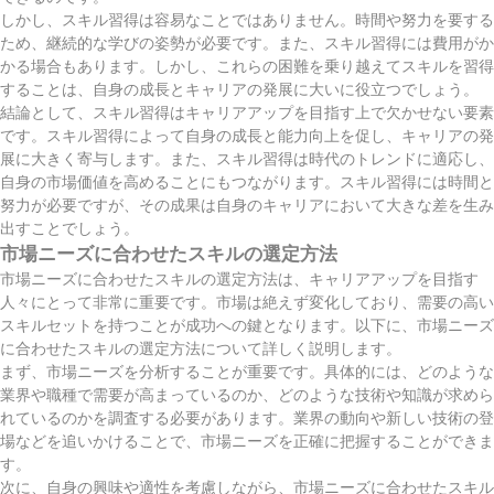
しかし、スキル習得は容易なことではありません。時間や努力を要する
ため、継続的な学びの姿勢が必要です。また、スキル習得には費用がか
かる場合もあります。しかし、これらの困難を乗り越えてスキルを習得
することは、自身の成長とキャリアの発展に大いに役立つでしょう。
結論として、スキル習得はキャリアアップを目指す上で欠かせない要素
です。スキル習得によって自身の成長と能力向上を促し、キャリアの発
展に大きく寄与します。また、スキル習得は時代のトレンドに適応し、
自身の市場価値を高めることにもつながります。スキル習得には時間と
努力が必要ですが、その成果は自身のキャリアにおいて大きな差を生み
出すことでしょう。
市場ニーズに合わせたスキルの選定方法
市場ニーズに合わせたスキルの選定方法は、キャリアアップを目指す
人々にとって非常に重要です。市場は絶えず変化しており、需要の高い
スキルセットを持つことが成功への鍵となります。以下に、市場ニーズ
に合わせたスキルの選定方法について詳しく説明します。
まず、市場ニーズを分析することが重要です。具体的には、どのような
業界や職種で需要が高まっているのか、どのような技術や知識が求めら
れているのかを調査する必要があります。業界の動向や新しい技術の登
場などを追いかけることで、市場ニーズを正確に把握することができま
す。
次に、自身の興味や適性を考慮しながら、市場ニーズに合わせたスキル