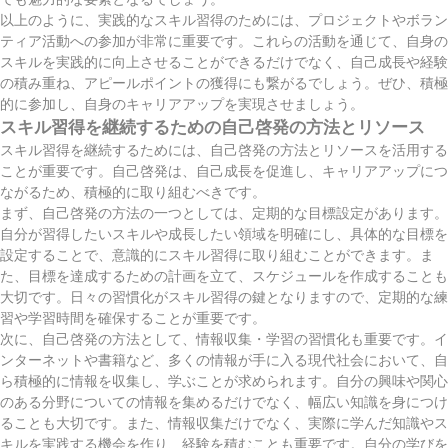
以上のように、実践的なスキル習得のためには、プロジェクトやボラン
ティア活動への参加が非常に重要です。これらの活動を通じて、自身の
スキルを実践的に向上させることができるだけでなく、自己成長や経験
の積み重ね、アピールポイントの獲得にも繋がるでしょう。ぜひ、積極
的に参加し、自身のキャリアアップを実現させましょう。
スキル習得を継続するための自己啓発の方法とリソース
スキル習得を継続するためには、自己啓発の方法とリソースを活用する
ことが重要です。自己啓発は、自己成長を促進し、キャリアアップにつ
ながるため、積極的に取り組むべきです。
まず、自己啓発の方法の一つとしては、定期的な目標設定があります。
自分が習得したいスキルや成長したい領域を明確にし、具体的な目標を
設定することで、意識的にスキル習得に取り組むことができます。ま
た、目標を達成するための計画を立て、スケジュールを作成することも
大切です。日々の習慣化がスキル習得の鍵となりますので、定期的な練
習や学習時間を確保することが重要です。
次に、自己啓発の方法として、情報収集・学習の習慣化も重要です。イ
ンターネットや書籍など、多くの情報が手に入る現代社会において、自
ら積極的に情報を収集し、学ぶことが求められます。自分の興味や関心
のある分野についての情報を集めるだけでなく、幅広い知識を身につけ
ることも大切です。また、情報収集だけでなく、実際に学んだ知識やス
キルを実践する機会を作り、経験を積むことも重要です。自分の学びを