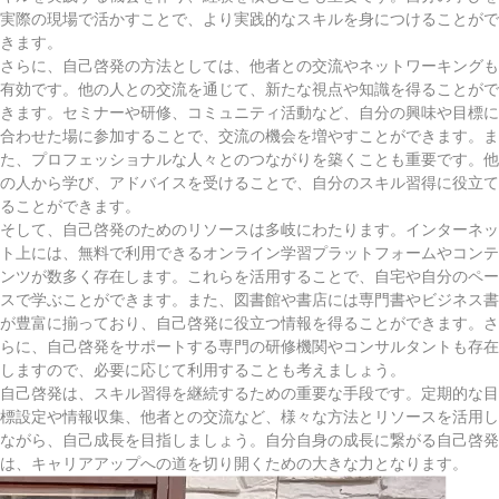
実際の現場で活かすことで、より実践的なスキルを身につけることがで
きます。
さらに、自己啓発の方法としては、他者との交流やネットワーキングも
有効です。他の人との交流を通じて、新たな視点や知識を得ることがで
きます。セミナーや研修、コミュニティ活動など、自分の興味や目標に
合わせた場に参加することで、交流の機会を増やすことができます。ま
た、プロフェッショナルな人々とのつながりを築くことも重要です。他
の人から学び、アドバイスを受けることで、自分のスキル習得に役立て
ることができます。
そして、自己啓発のためのリソースは多岐にわたります。インターネッ
ト上には、無料で利用できるオンライン学習プラットフォームやコンテ
ンツが数多く存在します。これらを活用することで、自宅や自分のペー
スで学ぶことができます。また、図書館や書店には専門書やビジネス書
が豊富に揃っており、自己啓発に役立つ情報を得ることができます。さ
らに、自己啓発をサポートする専門の研修機関やコンサルタントも存在
しますので、必要に応じて利用することも考えましょう。
自己啓発は、スキル習得を継続するための重要な手段です。定期的な目
標設定や情報収集、他者との交流など、様々な方法とリソースを活用し
ながら、自己成長を目指しましょう。自分自身の成長に繋がる自己啓発
は、キャリアアップへの道を切り開くための大きな力となります。