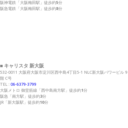
阪神電鉄
「大阪梅田駅」
徒歩約
5
分
阪急電鉄
「大阪梅田駅」
徒歩約
8
分
■ キャリスタ 新大阪
532-0011 大阪府大阪市淀川区西中島4丁目5-1 NLC新大阪パワービル 9
階 C号
TEL :
06-6379-3799
大阪メトロ 御堂筋線
「西中島南方駅」
徒歩約
1
分
阪急
「南方駅」
徒歩約
3
分
JR
「新大阪駅」
徒歩約
10
分