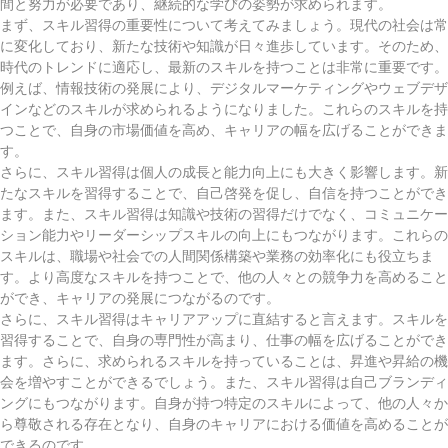
間と努力が必要であり、継続的な学びの姿勢が求められます。
まず、スキル習得の重要性について考えてみましょう。現代の社会は常
に変化しており、新たな技術や知識が日々進歩しています。そのため、
時代のトレンドに適応し、最新のスキルを持つことは非常に重要です。
例えば、情報技術の発展により、デジタルマーケティングやウェブデザ
インなどのスキルが求められるようになりました。これらのスキルを持
つことで、自身の市場価値を高め、キャリアの幅を広げることができま
す。
さらに、スキル習得は個人の成長と能力向上にも大きく影響します。新
たなスキルを習得することで、自己啓発を促し、自信を持つことができ
ます。また、スキル習得は知識や技術の習得だけでなく、コミュニケー
ション能力やリーダーシップスキルの向上にもつながります。これらの
スキルは、職場や社会での人間関係構築や業務の効率化にも役立ちま
す。より高度なスキルを持つことで、他の人々との競争力を高めること
ができ、キャリアの発展につながるのです。
さらに、スキル習得はキャリアアップに直結すると言えます。スキルを
習得することで、自身の専門性が高まり、仕事の幅を広げることができ
ます。さらに、求められるスキルを持っていることは、昇進や昇給の機
会を増やすことができるでしょう。また、スキル習得は自己ブランディ
ングにもつながります。自身が持つ特定のスキルによって、他の人々か
ら尊敬される存在となり、自身のキャリアにおける価値を高めることが
できるのです。