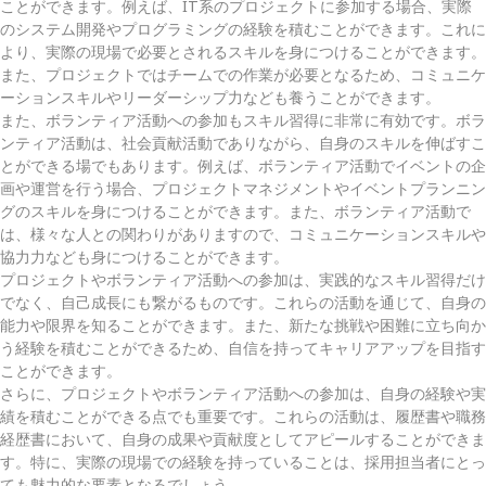
ことができます。例えば、IT系のプロジェクトに参加する場合、実際
のシステム開発やプログラミングの経験を積むことができます。これに
より、実際の現場で必要とされるスキルを身につけることができます。
また、プロジェクトではチームでの作業が必要となるため、コミュニケ
ーションスキルやリーダーシップ力なども養うことができます。
また、ボランティア活動への参加もスキル習得に非常に有効です。ボラ
ンティア活動は、社会貢献活動でありながら、自身のスキルを伸ばすこ
とができる場でもあります。例えば、ボランティア活動でイベントの企
画や運営を行う場合、プロジェクトマネジメントやイベントプランニン
グのスキルを身につけることができます。また、ボランティア活動で
は、様々な人との関わりがありますので、コミュニケーションスキルや
協力力なども身につけることができます。
プロジェクトやボランティア活動への参加は、実践的なスキル習得だけ
でなく、自己成長にも繋がるものです。これらの活動を通じて、自身の
能力や限界を知ることができます。また、新たな挑戦や困難に立ち向か
う経験を積むことができるため、自信を持ってキャリアアップを目指す
ことができます。
さらに、プロジェクトやボランティア活動への参加は、自身の経験や実
績を積むことができる点でも重要です。これらの活動は、履歴書や職務
経歴書において、自身の成果や貢献度としてアピールすることができま
す。特に、実際の現場での経験を持っていることは、採用担当者にとっ
ても魅力的な要素となるでしょう。