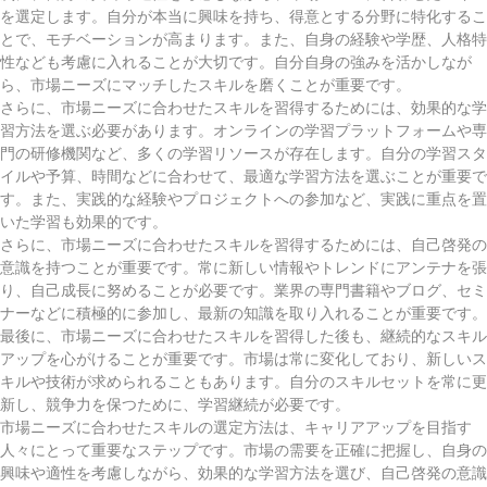
を選定します。自分が本当に興味を持ち、得意とする分野に特化するこ
とで、モチベーションが高まります。また、自身の経験や学歴、人格特
性なども考慮に入れることが大切です。自分自身の強みを活かしなが
ら、市場ニーズにマッチしたスキルを磨くことが重要です。
さらに、市場ニーズに合わせたスキルを習得するためには、効果的な学
習方法を選ぶ必要があります。オンラインの学習プラットフォームや専
門の研修機関など、多くの学習リソースが存在します。自分の学習スタ
イルや予算、時間などに合わせて、最適な学習方法を選ぶことが重要で
す。また、実践的な経験やプロジェクトへの参加など、実践に重点を置
いた学習も効果的です。
さらに、市場ニーズに合わせたスキルを習得するためには、自己啓発の
意識を持つことが重要です。常に新しい情報やトレンドにアンテナを張
り、自己成長に努めることが必要です。業界の専門書籍やブログ、セミ
ナーなどに積極的に参加し、最新の知識を取り入れることが重要です。
最後に、市場ニーズに合わせたスキルを習得した後も、継続的なスキル
アップを心がけることが重要です。市場は常に変化しており、新しいス
キルや技術が求められることもあります。自分のスキルセットを常に更
新し、競争力を保つために、学習継続が必要です。
市場ニーズに合わせたスキルの選定方法は、キャリアアップを目指す
人々にとって重要なステップです。市場の需要を正確に把握し、自身の
興味や適性を考慮しながら、効果的な学習方法を選び、自己啓発の意識