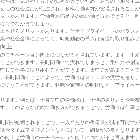
女性は、家庭や子育ての負担が大きいため、通常のフルタイム
女性の社会進出が促進され、多様な働き方が実現されることが
ットがあります。労働者が満足度の高い働き方ができると、離
にもつながるでしょう。
向上させるメリットがあります。仕事とプライベートのバラン
業や社会全体にとっても、時短勤務の導入は有益な取り組みと
ン向上
のモチベーション向上につながるとされています。まず、生産
ることができます。長時間働いて疲れてしまうと、集中力や創
中して仕事に取り組むことができます。集中力が高まることで
。長時間働くことによって、労働者はストレスや疲労を感じ、
に使うことができます。趣味や家族との時間など、プライベー
ります。例えば、子育て中の労働者は、子供の送り迎えや学校
す。このような柔軟な働き方ができることで、労働者は仕事と
時間が短縮されることで、一人当たりの生産量が減る可能性が
携やタイムマネジメントなどにおいて、調整が必要となります
の向上と労働者のモチベーション向上につながると言えます。