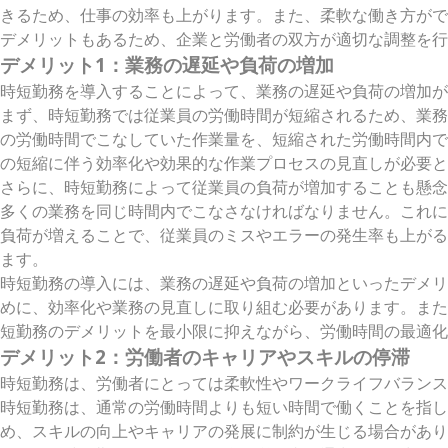
きるため、仕事の効率も上がります。また、柔軟な働き方がで
デメリットもあるため、企業と労働者の双方が適切な調整を行
デメリット1：業務の遅延や負荷の増加
時短勤務を導入することによって、業務の遅延や負荷の増加が
まず、時短勤務では従業員の労働時間が短縮されるため、業務
の労働時間でこなしていた作業量を、短縮された労働時間内で
の短縮に伴う効率化や効果的な作業プロセスの見直しが必要と
さらに、時短勤務によって従業員の負荷が増加することも懸念
多くの業務を同じ時間内でこなさなければなりません。これに
負荷が増えることで、従業員のミスやエラーの発生率も上がる
ます。
時短勤務の導入には、業務の遅延や負荷の増加といったデメリ
めに、効率化や業務の見直しに取り組む必要があります。また
短勤務のデメリットを最小限に抑えながら、労働時間の最適化
デメリット2：労働者のキャリアやスキルの停滞
時短勤務は、労働者にとっては柔軟性やワークライフバランス
時短勤務は、通常の労働時間よりも短い時間で働くことを指し
め、スキルの向上やキャリアの発展に制約が生じる場合があり