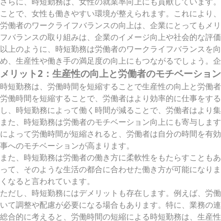
さらに、時短勤務は、女性の就業率向上にも貢献しています。
ことで、女性も働きやすい環境が整えられます。これにより、
労働者のワークライフバランスの向上は、企業にとってもメリ
フバランスの取り組みは、企業のイメージ向上や社会的な評価
以上のように、時短勤務は労働者のワークライフバランスを
め、生産性や働き手の満足度の向上にもつながるでしょう。企
メリット2：生産性の向上と労働者のモチベーショ
時短勤務は、労働時間を短縮することで生産性の向上と労働者
労働時間を短縮することで、労働者はより効率的に仕事をす
し、時短勤務によって働く時間が減ることで、労働者はより集
また、時短勤務は労働者のモチベーション向上にも寄与します
によって労働時間が短縮されると、労働者は自分の時間を有効
事へのモチベーションが高まります。
また、時短勤務は労働者の働き方に柔軟性をもたらすこともあ
って、そのような生活の都合に合わせた働き方が可能になりま
くなると言われています。
ただし、時短勤務にはデメリットも存在します。例えば、労働
いて調整や配慮が必要になる場合もあります。特に、業務の連
総合的に考えると、労働時間の短縮による時短勤務は、生産性