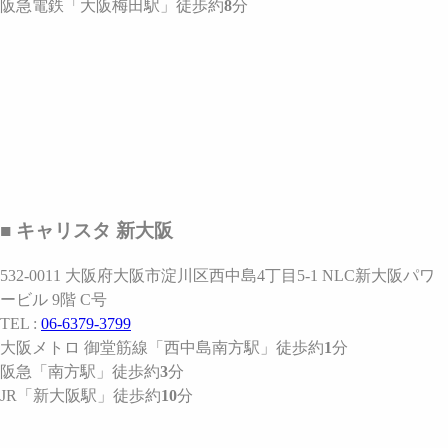
阪急電鉄
「大阪梅田駅」
徒歩約
8
分
■ キャリスタ 新大阪
532-0011 大阪府大阪市淀川区西中島4丁目5-1 NLC新大阪パワ
ービル 9階 C号
TEL :
06-6379-3799
大阪メトロ 御堂筋線
「西中島南方駅」
徒歩約
1
分
阪急
「南方駅」
徒歩約
3
分
JR
「新大阪駅」
徒歩約
10
分