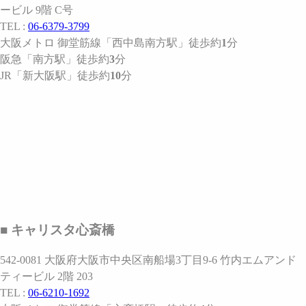
ービル 9階 C号
TEL :
06-6379-3799
大阪メトロ 御堂筋線
「西中島南方駅」
徒歩約
1
分
阪急
「南方駅」
徒歩約
3
分
JR
「新大阪駅」
徒歩約
10
分
■ キャリスタ心斎橋
542-0081 大阪府大阪市中央区南船場3丁目9-6 竹内エムアンド
ティービル 2階 203
TEL :
06-6210-1692